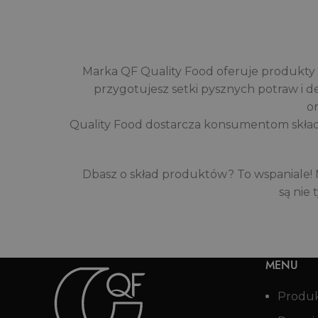
Marka QF Quality Food oferuje produkty o
przygotujesz setki pysznych potraw i d
o
Quality Food dostarcza konsumentom składni
Dbasz o skład produktów? To wspaniale!
są nie 
MENU
Produ