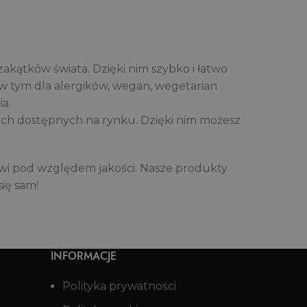
akątków świata. Dzięki nim szybko i łatwo
 w tym dla alergików, wegan, wegetarian
a.
nych dostępnych na rynku. Dzięki nim możesz
wi pod względem jakości. Nasze produkty
się sam!
INFORMACJE
Polityka prywatności