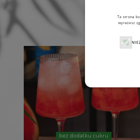
Ta strona ko
wyrażasz zg
NIE
bez dodatku cukru