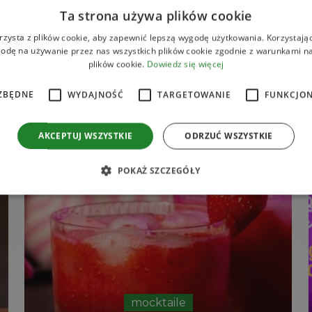
Ta strona używa plików cookie
Przepisy
rzysta z plików cookie, aby zapewnić lepszą wygodę użytkowania. Korzystając 
odę na używanie przez nas wszystkich plików cookie zgodnie z warunkami nas
Sięgnij po zdrowe i pełnowartościowe przepisy skomponowane
plików cookie.
Dowiedz się więcej
przez naszego szefa kuchni i dietetyczkę.
ZBĘDNE
WYDAJNOŚĆ
TARGETOWANIE
FUNKCJO
AKCEPTUJ WSZYSTKIE
ODRZUĆ WSZYSTKIE
POKAŻ SZCZEGÓŁY
mocktaile