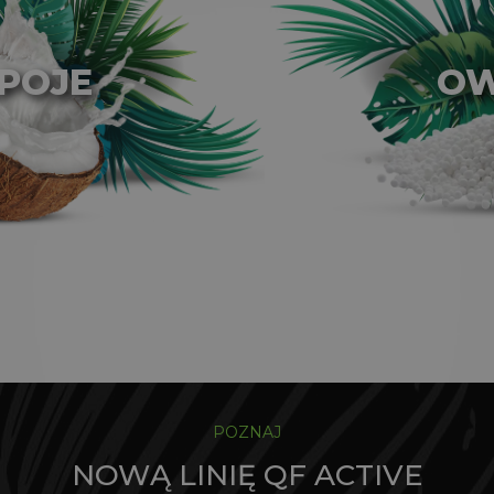
POJE
O
POZNAJ
NOWĄ LINIĘ QF ACTIVE