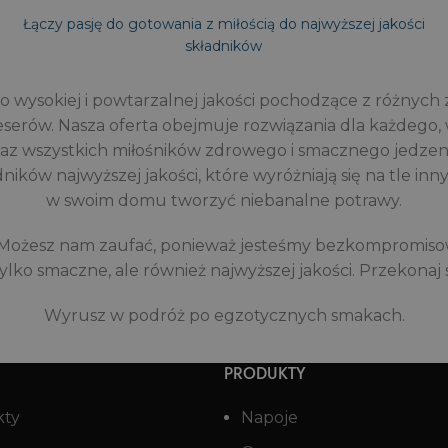
Łączy pasję do gotowania z miłością do najwyższej jakości
składników
 wysokiej i powtarzalnej jakości pochodzące z różnych z
eserów. Nasza oferta obejmuje rozwiązania dla każdego,
raz wszystkich miłośników zdrowego i smacznego jedzeni
ków najwyższej jakości, które wyróżniają się na tle in
w swoim domu tworzyć niebanalne potrawy.
 Możesz nam zaufać, ponieważ jesteśmy bezkompromiso
tylko smaczne, ale również najwyższej jakości. Przekonaj 
Wyrusz w podróż po egzotycznych smakach.
PRODUKTY
kty
Napoje