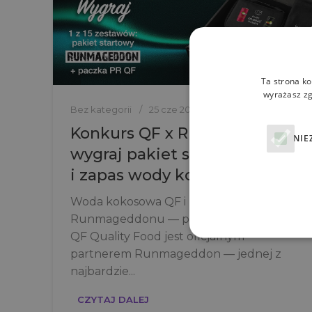
Ta strona ko
wyrażasz zg
Bez kategorii
25 cze 2026
Konkurs QF x Runmageddon:
NIE
wygraj pakiet startowy
i zapas wody kokosowej!
Woda kokosowa QF i błoto
Runmageddonu — połączenie idealne
QF Quality Food jest oficjalnym
partnerem Runmageddon — jednej z
najbardzie...
CZYTAJ DALEJ