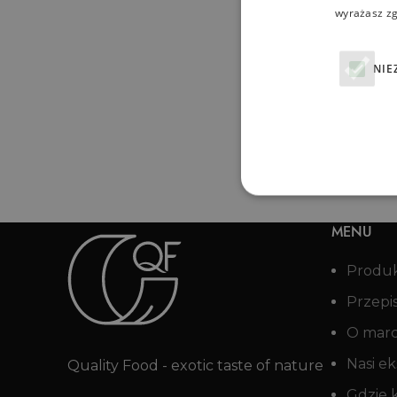
wyrażasz zg
NIE
MENU
Produ
Przepi
O mar
Nasi ek
Quality Food - exotic taste of nature
Gdzie 