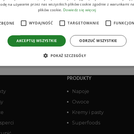
odę na używanie przez nas wszystkich plików cookie zgodnie z warunkami nas
plików cookie.
Dowiedz się więcej
ZBĘDNE
WYDAJNOŚĆ
TARGETOWANIE
FUNKCJO
AKCEPTUJ WSZYSTKIE
ODRZUĆ WSZYSTKIE
POKAŻ SZCZEGÓŁY
PRODUKTY
kty
Napoje
sy
Owoce
ce
Kremy i pasty
sperci
Superfoods
kupić