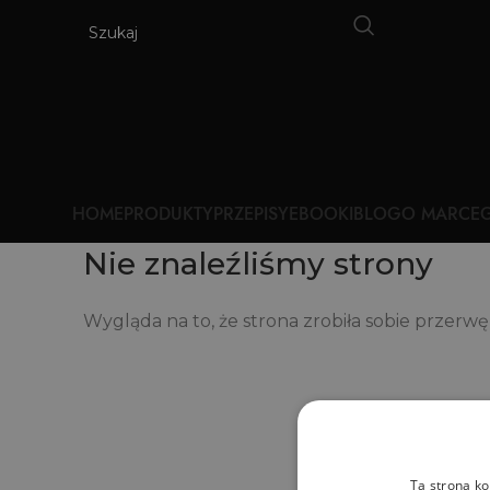
HOME
PRODUKTY
PRZEPISY
EBOOKI
BLOG
O MARCE
G
Nie znaleźliśmy strony
Wygląda na to, że strona zrobiła sobie przerw
Ta strona ko