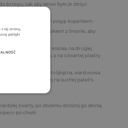
do brzegu, tak aby łatwo było je złożyć
erkiem śmietankowym i posyp koperkiem.
z tej strony,
w plasterki. Skrop je sokiem z limonki, aby
zej polityki
go wrapa ułóż plastry łososia, na drugiej
NALNOŚĆ
olę i paprykę jalapeno, a na czwartej plastry
drugą, tak aby powstała trójkątna, warstwowa
u lub krótko podgrzej na suchej patelni.
bardziej zwarty, po złożeniu dociśnij go dłonią
piero po chwili.