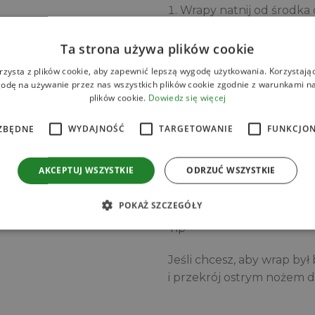
Wrapy natnij od środka 
na cztery części.
asa del Sur
Ta strona używa plików cookie
Każdy wrap posmaruj s
rzysta z plików cookie, aby zapewnić lepszą wygodę użytkowania. Korzystając 
Awokado obierz i pokrój 
odę na używanie przez nas wszystkich plików cookie zgodnie z warunkami nas
nie ściemniało.
plików cookie.
Dowiedz się więcej
Na jednej ćwiartce każde
ZBĘDNE
WYDAJNOŚĆ
TARGETOWANIE
FUNKCJO
awokado, na trzeciej ruk
pomidora.
AKCEPTUJ WSZYSTKIE
ODRZUĆ WSZYSTKIE
Złóż ćwiartki jedną na 
kanapka. Podawaj od raz
POKAŻ SZCZEGÓŁY
Tip
Jeśli chcesz, aby wrap był 
i przekrój ostrym nożem do