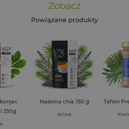
Zobacz
Powiązane produkty
konjac
Nasiona chia 150 g
Tahini P
i 250g
Active
Krem
ve