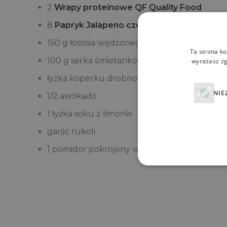
2
Wrapy proteinowe QF Quality Food
8
Papryk Jalapeno czerwonych krojonych C
150 g łososia wędzonego w plastrach
Ta strona ko
100 g serka śmietankowego
wyrażasz zg
łyżka koperku drobno pokrojonego
NIE
1/2 awokado
1 łyżka soku z limonki
garść rukoli
1 pomidor pokrojony w plastry