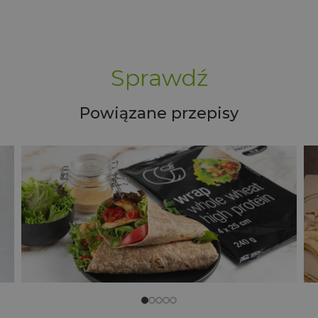
Sprawdź
Powiązane przepisy
i
Pancakes z kremem kokosowym
i marakują