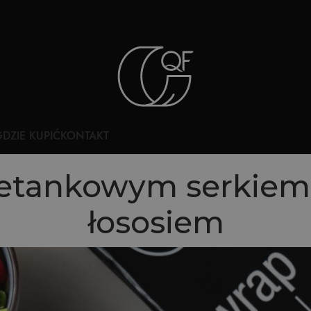
DZIE KUPIĆ
KONTAKT
ietankowym serkiem
łososiem