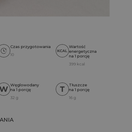
Czas przygotowania
Wartość
energetyczna
10
na 1 porcję
399 kcal
Węglowodany
Tłuszcze
na 1 porcję
na 1 porcję
32 g
16 g
ANIA