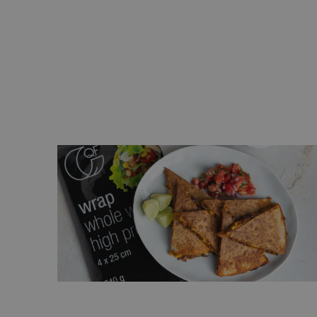
ją
Hummus z pieczoną papryką i tahin