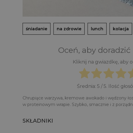
śniadanie
na zdrowie
lunch
kolacja
Oceń, aby doradzić
Kliknij na gwiazdkę, aby 
Średnia:
5
/ 5. Ilość głos
Chrupiące warzywa, kremowe awokado i wędzony ło
w proteinowym wrapie. Szybko, smacznie i z porządną
SKŁADNIKI