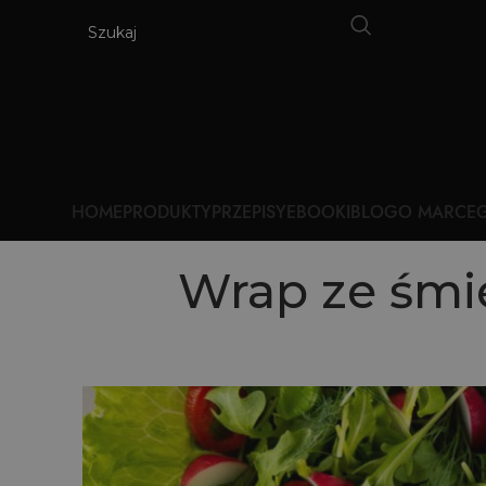
HOME
PRODUKTY
PRZEPISY
EBOOKI
BLOG
O MARCE
G
Wrap ze śm