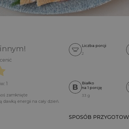
Liczba porcji
 innym!
2
ocenić
Białko
ów:
1
na 1 porcję
soś zamknięte
33 g
 dawką energii na cały dzień.
SPOSÓB PRZYGOTOW