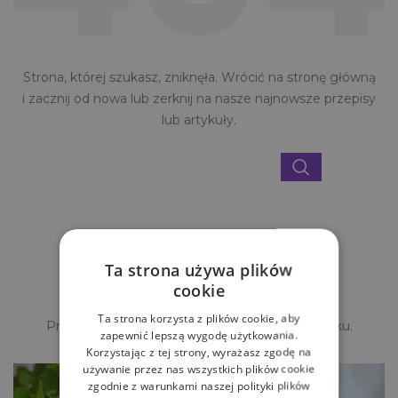
Strona, której szukasz, zniknęła. Wrócić na stronę główną
i zacznij od nowa lub zerknij na nasze najnowsze przepisy
lub artykuły.
Owocowa eksplozja smaków
Ta strona używa plików
cookie
Najnowsze przepisy
Ta strona korzysta z plików cookie, aby
Przygotuj z nami pyszne i przepisy krok po kroku.
zapewnić lepszą wygodę użytkowania.
Korzystając z tej strony, wyrażasz zgodę na
używanie przez nas wszystkich plików cookie
zgodnie z warunkami naszej polityki plików