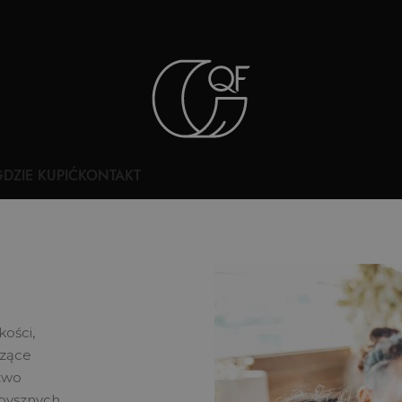
DZIE KUPIĆ
KONTAKT
kości,
dzące
atwo
 pysznych