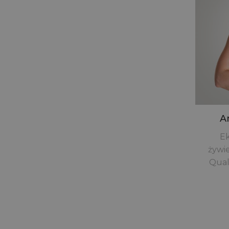
A
Ek
żywi
Qual