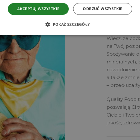
MOŻESZ NAM 
AKCEPTUJ WSZYSTKIE
ODRZUĆ WSZYSTKIE
Dbamy
POKAŻ SZCZEGÓŁY
Wiesz, że co
na Twój poziom
Spożywanie od
mineralnych,
nawodnienie 
a także zmnie
– przedłuża ży
Quality Food 
pozwalają Ci 
Ciebie i Twoic
jakość, zdrow