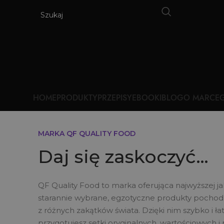
HOME
PRODUKTY
PRZEPISY
EBOOKI
BLOG
O MARCE
G
MARKA QF QUALITY FOOD
Daj się zaskoczyć…
QF Quality Food to marka oferująca najwyższej ja
starannie wybrane, egzotyczne produkty pocho
z różnych zakątków świata. Dzięki nim szybko i ł
przygotujesz setki oryginalnych, wartościowych i