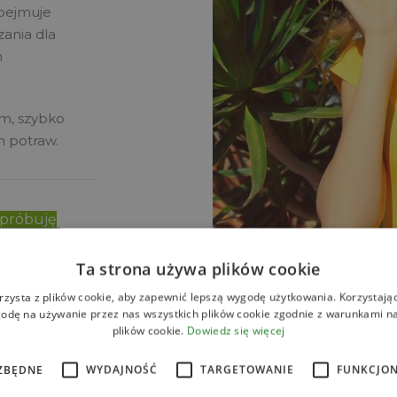
obejmuje
zania dla
n
m, szybko
h potraw.
spróbuję
Ta strona używa plików cookie
rzysta z plików cookie, aby zapewnić lepszą wygodę użytkowania. Korzystając 
odę na używanie przez nas wszystkich plików cookie zgodnie z warunkami nas
plików cookie.
Dowiedz się więcej
ZBĘDNE
WYDAJNOŚĆ
TARGETOWANIE
FUNKCJO