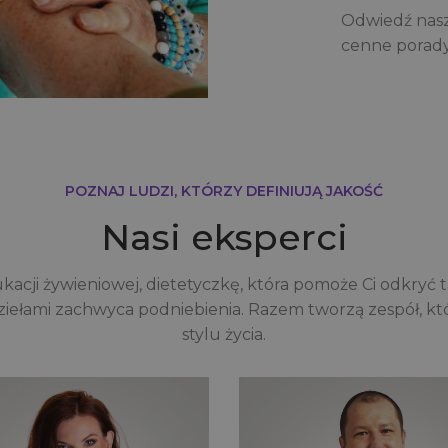
Odwiedź nasz 
cenne porady
POZNAJ LUDZI, KTÓRZY DEFINIUJĄ JAKOŚĆ
Nasi eksperci
kacji żywieniowej, dietetyczkę, która pomoże Ci odkryć
ziełami zachwyca podniebienia. Razem tworzą zespół, któ
stylu życia.