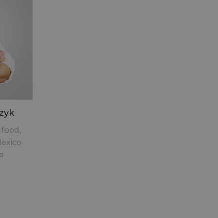
zyk
 food,
Mexico
e