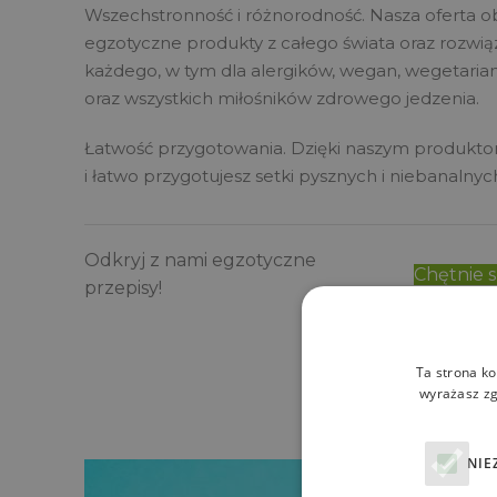
Wszechstronność i różnorodność. Nasza oferta 
egzotyczne produkty z całego świata oraz rozwią
każdego, w tym dla alergików, wegan, wegetaria
oraz wszystkich miłośników zdrowego jedzenia.
Łatwość przygotowania. Dzięki naszym produkto
i łatwo przygotujesz setki pysznych i niebanalnyc
Odkryj z nami egzotyczne
Chętnie 
przepisy!
Ta strona ko
wyrażasz zg
NIE