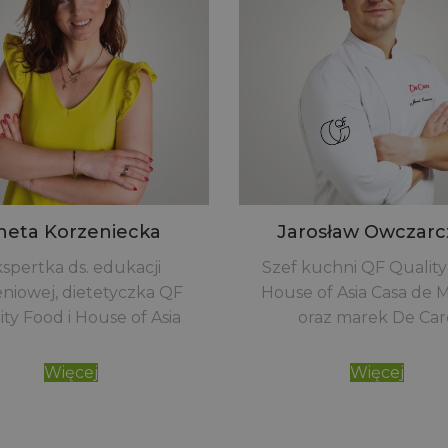
neta Korzeniecka
Jarosław Owczarc
spertka ds. edukacji
Szef kuchni QF Quality
eniowej, dietetyczka QF
House of Asia Casa de 
ity Food i House of Asia
oraz marek De Car
Więcej
Więcej