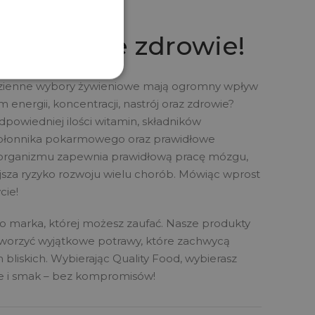
ZAUFAĆ
 o Twoje zdrowie!
dzienne wybory żywieniowe mają ogromny wpływ
 energii, koncentracji, nastrój oraz zdrowie?
powiedniej ilości witamin, składników
 błonnika pokarmowego oraz prawidłowe
organizmu zapewnia prawidłową pracę mózgu,
jsza ryzyko rozwoju wielu chorób. Mówiąc wprost
cie!
to marka, której możesz zaufać. Nasze produkty
tworzyć wyjątkowe potrawy, które zachwycą
h bliskich. Wybierając Quality Food, wybierasz
ie i smak – bez kompromisów!