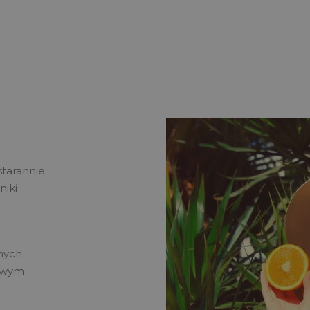
starannie
niki
nych
rowym