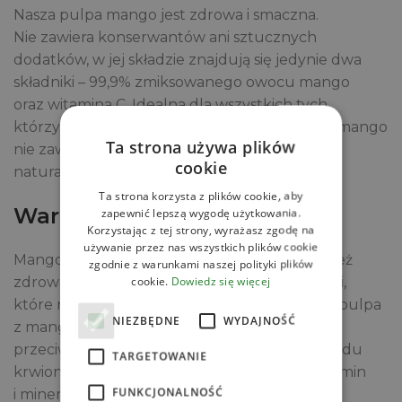
Nasza pulpa mango jest zdrowa i smaczna.
Nie zawiera konserwantów ani sztucznych
dodatków, w jej składzie znajdują się jedynie dwa
składniki – 99,9% zmiksowanego owocu mango
oraz witamina C. Idealna dla wszystkich tych,
którzy cenią sobie zdrowe odżywianie. Pulpa mango
Ta strona używa plików
nie zawiera dodatku cukru, zawiera jedynie
cookie
naturalnie występujące w mango cukry.
Ta strona korzysta z plików cookie, aby
Wartości odżywcze mango
zapewnić lepszą wygodę użytkowania.
Korzystając z tej strony, wyrażasz zgodę na
używanie przez nas wszystkich plików cookie
Mango to nie tylko doskonały smak, ale również
zgodnie z warunkami naszej polityki plików
cookie.
Dowiedz się więcej
zdrowa przekąska. Dzięki zawartości polifenoli,
które mają silne działanie przeciwutleniające, pulpa
NIEZBĘDNE
WYDAJNOŚĆ
z mango jest doskonałym produktem
przeciwdziałającym rozwijaniu się chorób układu
TARGETOWANIE
krwionośnego. Dodatkowo zawiera wiele witamin
FUNKCJONALNOŚĆ
i minerałów, takich jak witamina C oraz wapń.