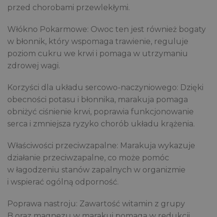
przed chorobami przewlekłymi.
Włókno Pokarmowe: Owoc ten jest również bogaty
w błonnik, który wspomaga trawienie, reguluje
poziom cukru we krwi i pomaga w utrzymaniu
zdrowej wagi.
Korzyści dla układu sercowo-naczyniowego: Dzięki
obecności potasu i błonnika, marakuja pomaga
obniżyć ciśnienie krwi, poprawia funkcjonowanie
serca i zmniejsza ryzyko chorób układu krążenia.
Właściwości przeciwzapalne: Marakuja wykazuje
działanie przeciwzapalne, co może pomóc
w łagodzeniu stanów zapalnych w organizmie
i wspierać ogólną odporność.
Poprawa nastroju: Zawartość witamin z grupy
B oraz magnezu w marakui pomaga w redukcji