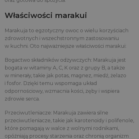
oraz gotowa do spożycia.
Właściwości marakui
Marakuja to egzotyczny owoc o wielu korzyściach
zdrowotnych i wszechstronnym zastosowaniu
w kuchni. Oto najważniejsze właściwości marakui:
Bogactwo składników odżywczych: Marakuja jest
bogata w witaminy A, C, K oraz z grupy B, a także
w minerały, takie jak potas, magnez, miedź, żelazo
i fosfor. Dzięki temu wspomaga układ
odpornościowy, wzmacnia kości, zęby i wspiera
zdrowie serca.
Przeciwutleniacze: Marakuja zawiera silne
przeciwutleniacze, takie jak karotenoidy i polifenole,
które pomagają w walce z wolnymi rodnikami,
opóźniają procesy starzenia oraz chronią organizm