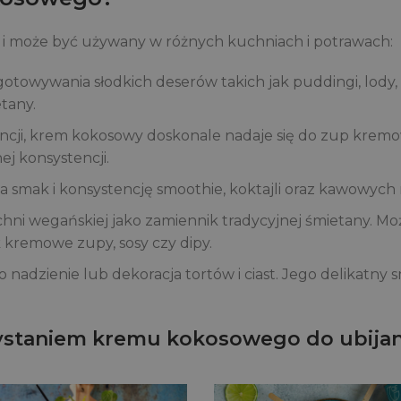
i może być używany w różnych kuchniach i potrawach:
otowywania słodkich deserów takich jak puddingi, lody, 
tany.
tencji, krem kokosowy doskonale nadaje się do zup krem
j konsystencji.
smak i konsystencję smoothie, koktajli oraz kawowych n
chni wegańskiej jako zamiennik tradycyjnej śmietany. 
k kremowe zupy, sosy czy dipy.
ako nadzienie lub dekoracja tortów i ciast. Jego delikat
zystaniem kremu kokosowego do ubijan