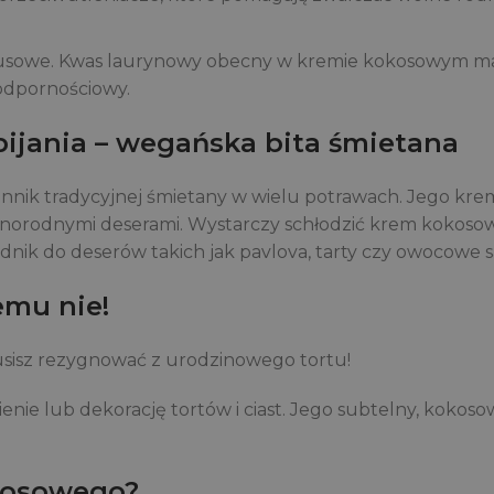
irusowe. Kwas laurynowy obecny w kremie kokosowym ma
odpornościowy.
ijania – wegańska bita śmietana
ik tradycyjnej śmietany w wielu potrawach. Jego krem
óżnorodnymi deserami. Wystarczy schłodzić krem kokosow
dnik do deserów takich jak pavlova, tarty czy owocowe sa
emu nie!
usisz rezygnować z urodzinowego tortu!
ie lub dekorację tortów i ciast. Jego subtelny, kokos
kosowego?