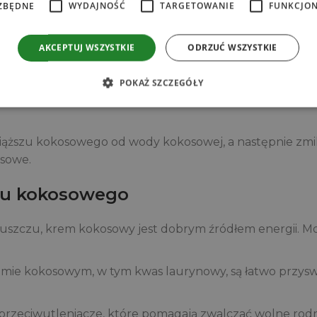
ZBĘDNE
WYDAJNOŚĆ
TARGETOWANIE
FUNKCJO
pozyskiwana z miąższu orzechów kokosowych. Jest to pr
AKCEPTUJ WSZYSTKIE
ODRZUĆ WSZYSTKIE
 i kremową konsystencję. Krem kokosowy jest często m
POKAŻ SZCZEGÓŁY
iąższu kokosowego od wody kokosowej, a następnie zm
osowe.
mu kokosowego
uszczu, krem kokosowy jest dobrym źródłem energii. Mo
remie kokosowym, w tym kwas laurynowy, są łatwo przy
przeciwutleniacze, które pomagają zwalczać wolne rodn