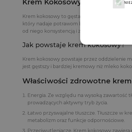
Krem Kokosowy
NIE
Krem kokosowy to gęsta, kremowa substancja 
który nadaje potrawom bogaty, kokosowy smak
od niego konsystencją i zawartością tłuszczu.
Jak powstaje krem kokosowy?
Krem kokosowy powstaje przez oddzielenie m
jest gęstszy i bardziej kremowy niż mleko kok
Właściwości zdrowotne kre
Energia. Ze względu na wysoką zawartość tł
prowadzących aktywny tryb życia.
Łatwo przyswajalne tłuszcze. Tłuszcze w k
metabolizm oraz funkcje odpornościowe.
Przeciwutleniacze. Krem kokosowy zawiera 