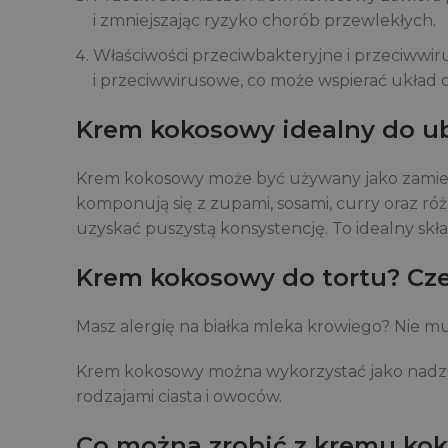
i zmniejszając ryzyko chorób przewlekłych.
Właściwości przeciwbakteryjne i przeciww
i przeciwwirusowe, co może wspierać układ 
Krem kokosowy idealny do ub
Krem kokosowy może być używany jako zamienn
komponują się z zupami, sosami, curry oraz r
uzyskać puszystą konsystencję. To idealny skła
Krem kokosowy do tortu? Cz
Masz alergię na białka mleka krowiego? Nie m
Krem kokosowy można wykorzystać jako nadzien
rodzajami ciasta i owoców.
Co można zrobić z kremu ko