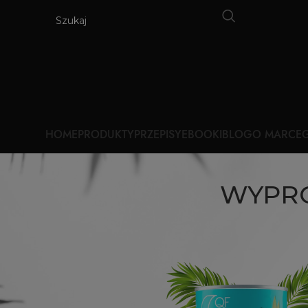
HOME
PRODUKTY
PRZEPISY
EBOOKI
BLOG
O MARCE
G
WYPRÓ