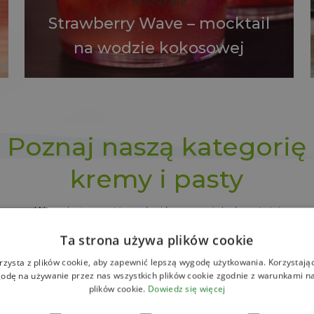
mocktaile
Strawberry Wave – mocktail
na wodzie kokosowej
Poznaj naszą kategorię
kremy i pasty
Wszechstronność smaku i kremowej doskonałości
Ta strona używa plików cookie
kowe składniki, które zdobywają coraz większą popularn
rzysta z plików cookie, aby zapewnić lepszą wygodę użytkowania. Korzystając 
 zdrowe i doskonale nadają się zarówno do słodkich, jak
odę na używanie przez nas wszystkich plików cookie zgodnie z warunkami nas
plików cookie.
Dowiedz się więcej