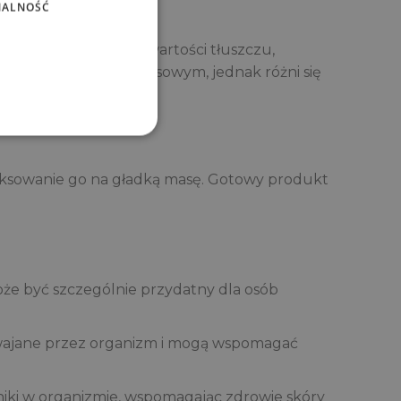
NALNOŚĆ
odukt o wysokiej zawartości tłuszczu,
ylony z mlekiem kokosowym, jednak różni się
iksowanie go na gładką masę. Gotowy produkt
że być szczególnie przydatny dla osób
swajane przez organizm i mogą wspomagać
iki w organizmie, wspomagając zdrowie skóry