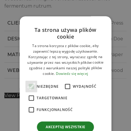
fermentum rutrum.
CLIENT
WordPress
Ta strona używa plików
cookie
DESIGNER
John Doe
Ta strona korzysta z plików cookie, aby
zapewnić lepszą wygodę użytkowania.
MATERIALS
Wood, Paper
Korzystając z tej strony, wyrażasz zgodę na
używanie przez nas wszystkich plików cookie
zgodnie z warunkami naszej polityki plików
WEBSITE
xtemos.com/wood
cookie.
Dowiedz się więcej
NIEZBĘDNE
WYDAJNOŚĆ
View Project
TARGETOWANIE
FUNKCJONALNOŚĆ
AKCEPTUJ WSZYSTKIE