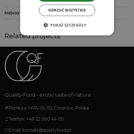
ODRZUĆ WSZYSTKIE
Nowsze
POKAŻ SZCZEGÓŁY
Related projects
Imperdiet mauris a nontin
Accessories
Quality Food - exotic taste of nature
Pieńków 147A, 05-152 Czosnów, Polska
Telefon: +48 22 380 44 00
Email: kontakt@qualityfood.pl