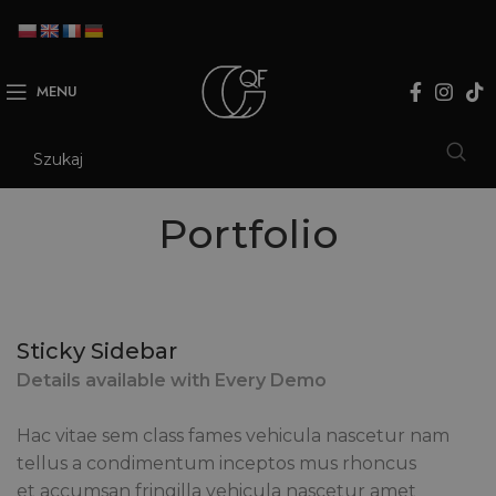
MENU
Portfolio
Sticky Sidebar
Details available with Every Demo
Hac vitae sem class fames vehicula nascetur nam
tellus a condimentum inceptos mus rhoncus
et accumsan fringilla vehicula nascetur amet