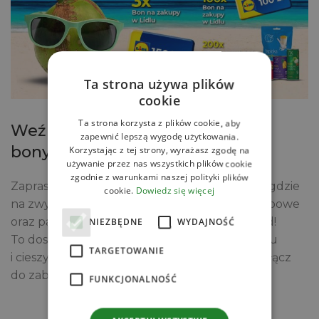
Ta strona używa plików
cookie
Ta strona korzysta z plików cookie, aby
Weź udział w konkursie i wygraj
zapewnić lepszą wygodę użytkowania.
bony zakupowe do sieci Lidl!
Korzystając z tej strony, wyrażasz zgodę na
używanie przez nas wszystkich plików cookie
zgodnie z warunkami naszej polityki plików
Zapraszamy do udziału w konkursie sieci Lidl, gdzie
cookie.
Dowiedz się więcej
na zwycięzców czekają atrakcyjne bony zakupowe
oraz paczki pełne produktów QF Quality Food!
NIEZBĘDNE
WYDAJNOŚĆ
To doskonała okazja, aby zrobić zakupy w Lidlu
TARGETOWANIE
i cieszyć się najwyższej jakości produktami. Dołącz
do zabawy i zwiększ swoje szanse na wygraną!
FUNKCJONALNOŚĆ
BIORĘ UDZIAŁ