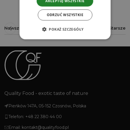
AKCEPTUJ WSZYSTKIE
ODRZUĆ WSZYSTKIE
Nowsze
Starsze
POKAŻ SZCZEGÓŁY
Quality Food - exotic taste of nature
Pieńków 147A, 05-152 Czosnów, Polska
Telefon: +48 22 380 44 00
Email: kontakt@qualityfood.pl