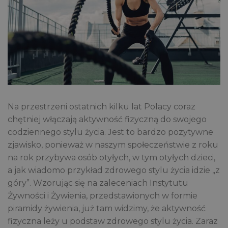
Na przestrzeni ostatnich kilku lat Polacy coraz
chętniej włączają aktywność fizyczną do swojego
codziennego stylu życia. Jest to bardzo pozytywne
zjawisko, ponieważ w naszym społeczeństwie z roku
na rok przybywa osób otyłych, w tym otyłych dzieci,
a jak wiadomo przykład zdrowego stylu życia idzie „z
góry”. Wzorując się na zaleceniach Instytutu
Żywności i Żywienia, przedstawionych w formie
piramidy żywienia, już tam widzimy, że aktywność
fizyczna leży u podstaw zdrowego stylu życia. Zaraz