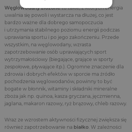
Węglowodany złożone
to takie, z których energia
uwalnia się powoli i wystarcza na dłużej, co jest
bardzo ważne dla dobrego samopoczucia
i utrzymania stabilnego poziomu energii podczas
uprawiania sportu i po jego zakończeniu. Przede
wszystkim, na węglowodany, wzrasta
zapotrzebowanie osób uprawiających sport
wytrzymałościowy (biegające, grające w sporty
zespołowe, pływające itp.). Ogromne znaczenie dla
zdrowia i dobrych efektów w sporcie ma źródło
pochodzenia węglowodanów, powinny to być
bogate w błonnik, witaminy i składniki mineralne
zboża jak np. quinoa, kasza gryczana, jęczmienna,
jaglana, makaron razowy, ryż brązowy, chleb razowy.
Wraz ze wzrostem aktywności fizycznej zwiększa się
również zapotrzebowanie na
białko
. W zależności