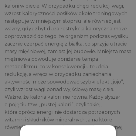
kalorii w diecie. W przypadku chęci redukcji wagi,
wzrost kaloryczności posiłków około treningowych
następuje w mniejszym stopniu, ale również jest
ważny, gdyż zbyt duża restrykcja kaloryczna może
doprowadzić do tego, że organizm podczas wysiłku
zacznie czerpać energię z białka, co sprzyja utracie
masy mięśniowej, zamiast jej budowie. Mniejsza masa
mięśniowa powoduje obniżenie tempa
metabolizmu, co w konsekwencji utrudnia
redukcję, a wręcz w przypadku zaniechania
aktywności może spowodować szybki efekt „jojo”,
czyli wzrost wagi ponad wyjściową masę ciała.
Ważne, że kaloria kalorii nie równa. Każdy słyszał
o pojęciu tzw. „pustej kalorii”, czyli takiej,
która oprócz energii nie dostarcza potrzebnych
witamin i składników mineralnych, a na które
również rośnie zapotrzebowanie osoby aktywnej.