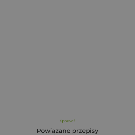
z
l
Sprawdź
Powiązane przepisy