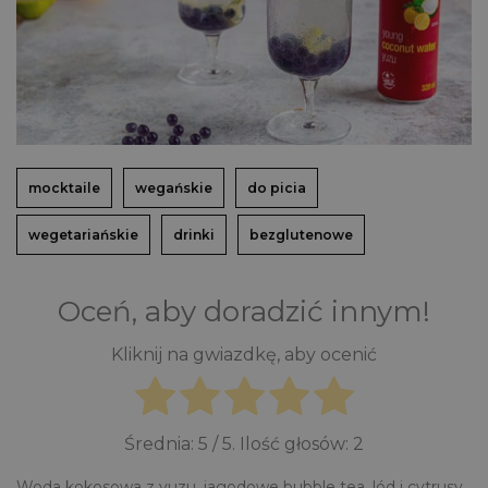
mocktaile
wegańskie
do picia
wegetariańskie
drinki
bezglutenowe
Oceń, aby doradzić innym!
Kliknij na gwiazdkę, aby ocenić
Średnia:
5
/ 5. Ilość głosów:
2
Woda kokosowa z yuzu, jagodowe bubble tea, lód i cytrusy