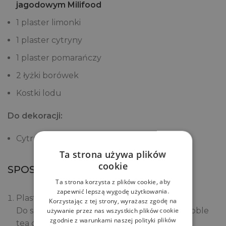
jagodowym Milifood
1 plaster limonki
1 plaster cytryny
1 plaster pomarańczy
2 łyżki borówek
Kostki lodu
Do dekoracji:
Cytrusy
Ta strona używa plików
cookie
SPOSÓB PRZYGOTOWANIA
Ta strona korzysta z plików cookie, aby
zapewnić lepszą wygodę użytkowania.
Plastry cytrusów pokrój w drobną kostkę.
Korzystając z tej strony, wyrażasz zgodę na
używanie przez nas wszystkich plików cookie
Do szklanek dodaj lód, cytrusy, kuleczki bubble
zgodnie z warunkami naszej polityki plików
tea oraz borówki.