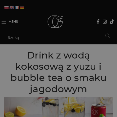
MENU
Drink z wodą
kokosową z yuzu i
bubble tea o smaku
jagodowym