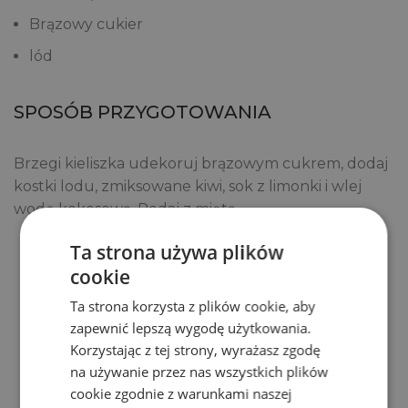
Brązowy cukier
lód
SPOSÓB PRZYGOTOWANIA
Brzegi kieliszka udekoruj brązowym cukrem, dodaj
kostki lodu, zmiksowane kiwi, sok z limonki i wlej
wodę kokosową. Podaj z miętą.
Ta strona używa plików
Zobacz
cookie
Powiązane produkty
Ta strona korzysta z plików cookie, aby
zapewnić lepszą wygodę użytkowania.
Korzystając z tej strony, wyrażasz zgodę
na używanie przez nas wszystkich plików
cookie zgodnie z warunkami naszej