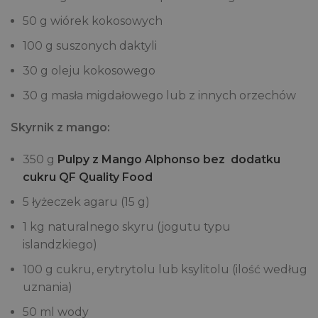
50 g wiórek kokosowych
100 g suszonych daktyli
30 g oleju kokosowego
30 g masła migdałowego lub z innych orzechów
Skyrnik z mango:
350 g
Pulpy z Mango Alphonso bez dodatku
cukru QF Quality Food
5 łyżeczek agaru (15 g)
1 kg naturalnego skyru (jogutu typu
islandzkiego)
100 g cukru, erytrytolu lub ksylitolu (ilość według
uznania)
50 ml wody