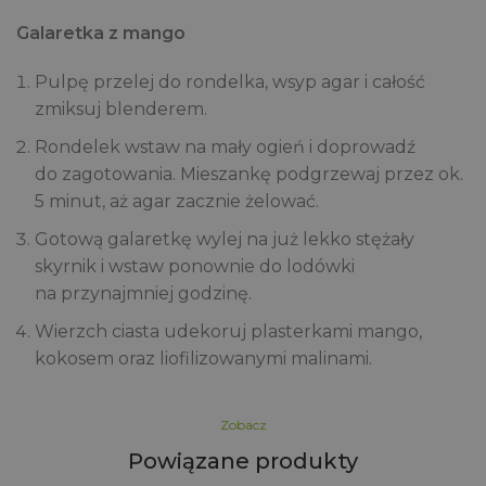
Galaretka z mango
Pulpę przelej do rondelka, wsyp agar i całość
zmiksuj blenderem.
Rondelek wstaw na mały ogień i doprowadź
do zagotowania. Mieszankę podgrzewaj przez ok.
5 minut, aż agar zacznie żelować.
Gotową galaretkę wylej na już lekko stężały
skyrnik i wstaw ponownie do lodówki
na przynajmniej godzinę.
Wierzch ciasta udekoruj plasterkami mango,
kokosem oraz liofilizowanymi malinami.
Zobacz
Powiązane produkty