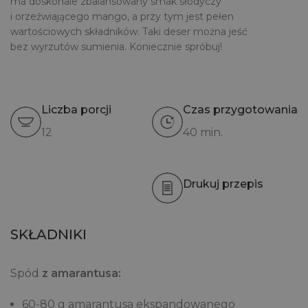
ma doskonale zbalansowany smak słodyczy
i orzeźwiającego mango, a przy tym jest pełen
wartościowych składników. Taki deser można jeść
bez wyrzutów sumienia. Koniecznie spróbuj!
Liczba porcji
Czas przygotowania
12
40 min.
Drukuj przepis
SKŁADNIKI
Spód
z amarantusa:
60-80 g amarantusa ekspandowanego