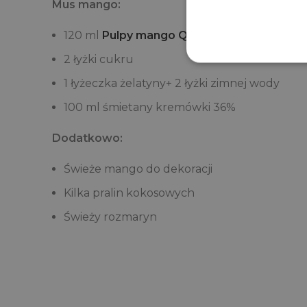
Mus mango:
120 ml
Pulpy mango QF Quality Food
2 łyżki cukru
1 łyżeczka żelatyny+ 2 łyżki zimnej wody
100 ml śmietany kremówki 36%
Dodatkowo:
Świeże mango do dekoracji
Kilka pralin kokosowych
Świeży rozmaryn