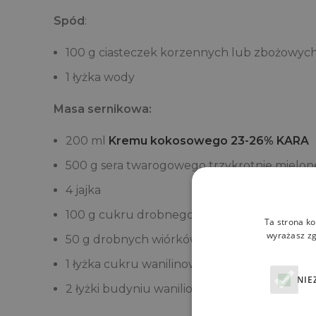
Spód
:
100 g ciasteczek korzennych lub zbożowyc
1 łyżka wody
Masa sernikowa:
200 ml
Kremu kokosowego 23-26% KARA
500 g sera twarogowego trzykrotnie mielo
4 jajka
100 g cukru drobnego
Ta strona ko
wyrażasz zg
50 g drobnych wiórków kokosowych
1 łyżka cukru wanilinowego
NIE
2 łyżki budyniu waniliowego