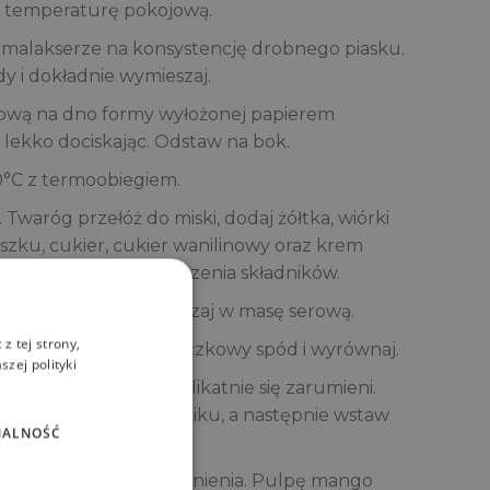
ły temperaturę pokojową.
w malakserze na konsystencję drobnego piasku.
dy i dokładnie wymieszaj.
kową na dno formy wyłożonej papierem
, lekko dociskając. Odstaw na bok.
0°C z termoobiegiem.
. Twaróg przełóż do miski, dodaj żółtka, wiórki
zku, cukier, cukier wanilinowy oraz krem
krótko, tylko do połączenia składników.
ianę i delikatnie wmieszaj w masę serową.
z tej strony,
 przygotowany ciasteczkowy spód i wyrównaj.
zej polityki
 minut, aż wierzch delikatnie się zarumieni.
 w uchylonym piekarniku, a następnie wstaw
NALNOŚĆ
go schłodzenia.
odą i odstaw do napęcznienia. Pulpę mango