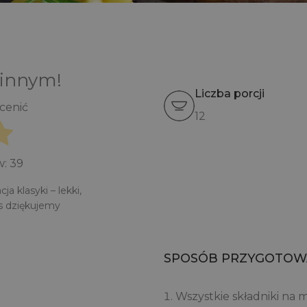
 innym!
Liczba porcji
ocenić
12
w:
39
 klasyki – lekki,
is dziękujemy
SPOSÓB PRZYGOTOW
Wszystkie składniki na 