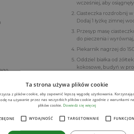
wcześniej, aby osiągnę
Ciasteczka rozdrobnij 
Dodaj 1 łyżkę zimnej wo
h
Przesyp masę ciastecz
do pieczenia i wyrównaj
Piekarnik nagrzej do 15
Oddziel białka od żółtek
kokosowe, budyń w pros
nego
kokosowy Kara. Zmiksuj 
Ta strona używa plików cookie
Białka ubij na sztywną p
rzysta z plików cookie, aby zapewnić lepszą wygodę użytkowania. Korzystając 
Przełóż masę serową na
odę na używanie przez nas wszystkich plików cookie zgodnie z warunkami nas
plików cookie.
Dowiedz się więcej
Piecz sernik przez 60–70
Po upieczeniu studź go
ZBĘDNE
WYDAJNOŚĆ
TARGETOWANIE
FUNKCJO
do lodówki do całkowite
Żelatynę zalej zimną w