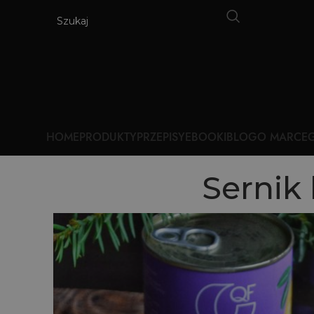
HOME
PRODUKTY
PRZEPISY
EBOOKI
BLOG
O MARCE
G
Sernik