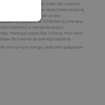
 cukier i podgrzewaj, aż cukier się rozpuści.
i do gorącej pulpy dodaj napęczniałą żelatynę,
jej rozpuszczenia. Odstaw pulpę
 dopuść do jej stężenia. Schłodzoną śmietanę
ardzo sztywno), a następnie połącz
go, mieszając szpatułką. Gotowy mus wylej
odstaw do lodówki do pełnego stężenia.
nik pokrojonym mango, pralinami i gałązkami