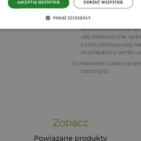
AKCEPTUJ WSZYSTKIE
ODRZUĆ WSZYSTKIE
przelej do garnka, dodaj
Zdejmij garnek z ognia 
POKAŻ SZCZEGÓŁY
dokładnie mieszając do 
do wystudzenia, ale nie
ubij mikserem (nie na b
z wystudzoną pulpą man
na schłodzony sernik i 
Na koniec udekoruj ser
rozmarynu.
Zobacz
Powiązane produkty