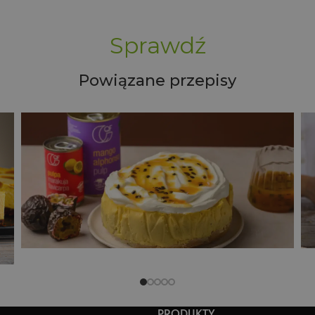
Sprawdź
Powiązane przepisy
Chrupiące ciasteczka a'la pieguski
PRODUKTY