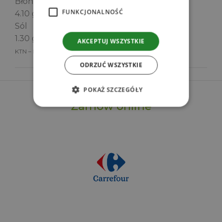
Błonnik
FUNKCJONALNOŚĆ
4.10 g
Sól
1.30 g
AKCEPTUJ WSZYSTKIE
KTN – kwasy tłuszczowe nasycone
ODRZUĆ WSZYSTKIE
POKAŻ SZCZEGÓŁY
Zamów online