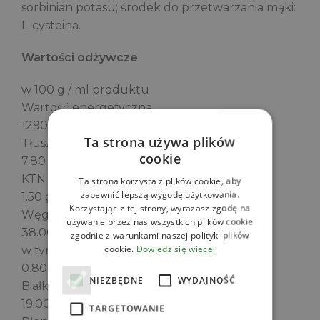
sorbinian potasu; środek do przetwarzania mąki:
L-cysteina.
Wartości odżywcze
w 100 g / ml produktu
Wartość energetyczna
1290 kJ / 306 kcal
Ta strona używa plików
Tłuszcz
cookie
7.80 g
KTN
Ta strona korzysta z plików cookie, aby
zapewnić lepszą wygodę użytkowania.
1.50 g
Korzystając z tej strony, wyrażasz zgodę na
Węglowodany
używanie przez nas wszystkich plików cookie
38.00 g
zgodnie z warunkami naszej polityki plików
cookie.
Dowiedz się więcej
w tym Cukry
0.80 g
NIEZBĘDNE
WYDAJNOŚĆ
Białko
19.00 g
TARGETOWANIE