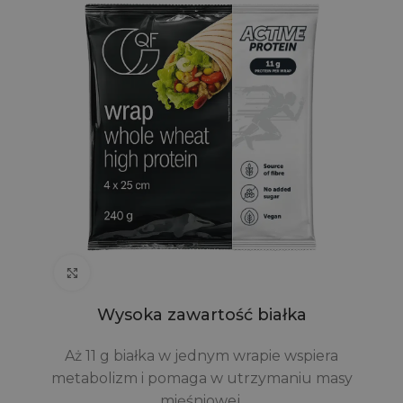
Click to enlarge
Wysoka zawartość białka
Aż 11 g białka w jednym wrapie wspiera
metabolizm i pomaga w utrzymaniu masy
mięśniowej.