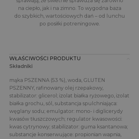
sprawiają, że świetnie sprawdza się zarówno
na ciepło, jak i na zimno. To wygodna baza
do szybkich, wartościowych dań – od lunchu
po posiłki potreningowe.
WŁAŚCIWOŚCI PRODUKTU
Składniki
mąka PSZENNA (53 %), woda, GLUTEN
PSZENNY, rafinowany olej rzepakowy,
stabilizator: glicerol; izolat białka ryżowego, izolat
białka grochu, sól, substancja spulchniająca:
węglany sodu; emulgator: mono- i diglicerydy
kwasów tłuszczowych; regulator kwasowości:
kwas cytrynowy; stabilizator: guma ksantanowa;
substancje konserwujące: propionian wapnia,