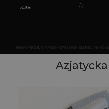
HOME
PRODUKTY
PRZEPISY
EBOOKI
BLOG
O MARCE
G
Azjatycka