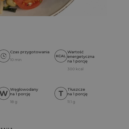
Czas przygotowania
Wartość
energetyczna
10 min
na 1 porcję
300 kcal
Węglowodany
Tłuszcze
na 1 porcję
na 1 porcję
18 g
11.1 g