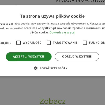
SPOSÓB PRZYGOTOW
Quality Food
Przygotuj makaron konj
Ta strona używa plików cookie
amoczonych
dokładnie go odsącz i o
rzysta z plików cookie, aby zapewnić lepszą wygodę użytkowania. Korzystając 
furikake
Na patelni rozgrzej oliw
odę na używanie przez nas wszystkich plików cookie zgodnie z warunkami nas
e of Asia
plików cookie.
Dowiedz się więcej
różowe i sprężyste. Dor
zwiędnie, następnie zdej
ZBĘDNE
WYDAJNOŚĆ
TARGETOWANIE
FUNKCJO
Do miski dodaj namoc
warzywa i zioła, Delikat
AKCEPTUJ WSZYSTKIE
ODRZUĆ WSZYSTKIE
ze szpinakiem, pastę i d
Na koniec dopraw cało
POKAŻ SZCZEGÓŁY
furikake.
Zobacz