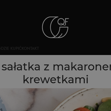
DZIE KUPIĆ
KONTAKT
 sałatka z makarone
krewetkami