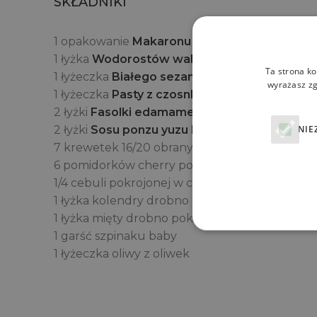
SKŁADNIKI
1 opakowanie
Makaronu konjac spaghetti QF 
1 łyżka
Wodorostów wakame House of Asia
n
Ta strona ko
1 łyżeczka
Białego sezamu House of Asia
lub 
wyrażasz zg
1 łyżeczka
Pasty z czosnku, imbiru i chili Hous
2 łyżki
Fasolki edamame House of Asia
NIE
2 łyżki
Sosu ponzu yuzu House of Asia
7 krewetek 16/20 obranych i pokrojonych
6 pomidorków cherry pokrojonych w plasterki
1/4 cebuli pokrojonej w cienkie półplastry
1 łyżka kolendry drobno pokrojonej
1 łyżka mięty drobno pokrojonej
1 garść szpinaku baby
1 łyżeczka oliwy z oliwek