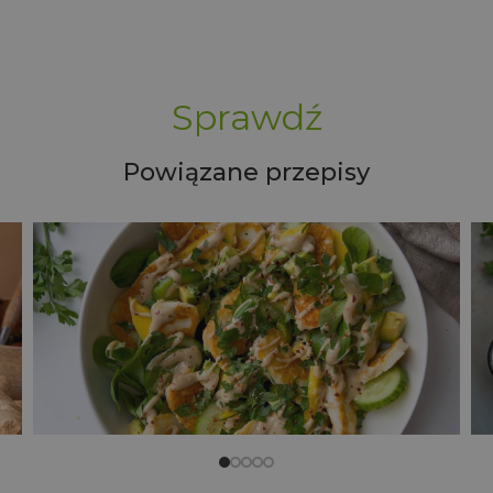
Sprawdź
Powiązane przepisy
Sałatka z quinoą, serem kozim
i pieczonymi warzywami