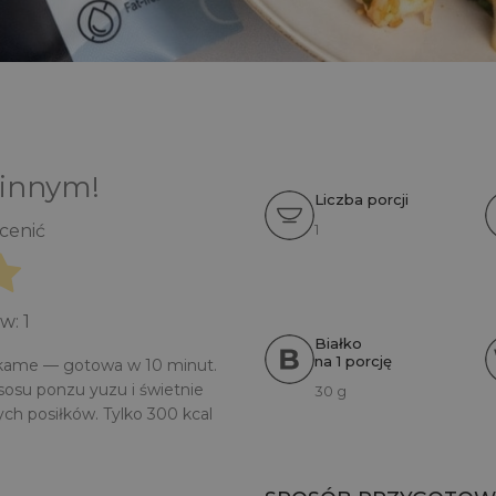
 innym!
Liczba porcji
1
ocenić
ów:
1
Białko
na 1 porcję
akame — gotowa w 10 minut.
osu ponzu yuzu i świetnie
30 g
ch posiłków. Tylko 300 kcal