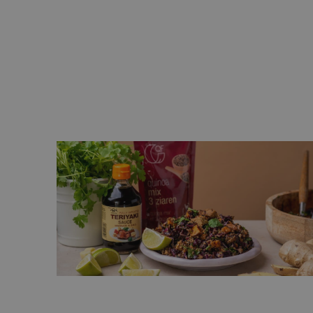
 ryżową
Sałatka z quinoą i pieczonymi
warzywami