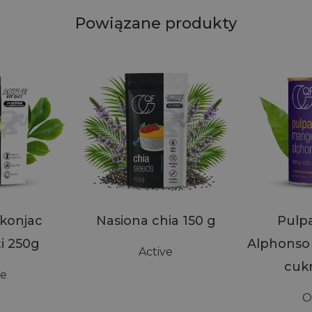
Powiązane produkty
konjac
Nasiona chia 150 g
Pulp
i 250g
Alphonso
Active
cuk
ve
O