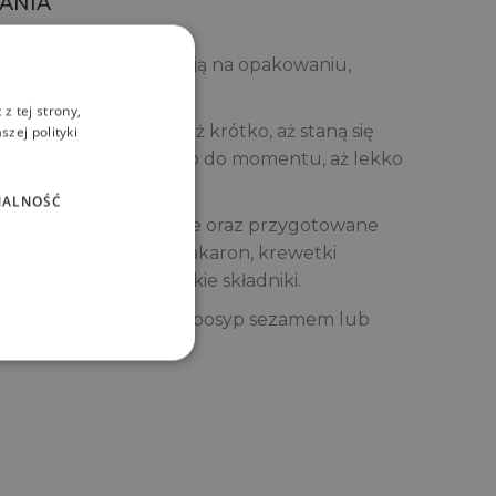
ANIA
ac zgodnie z instrukcją na opakowaniu,
dstaw.
z tej strony,
ę, dodaj krewetki i smaż krótko, aż staną się
zej polityki
zuć szpinak i smaż tylko do momentu, aż lekko
mij patelnię z ognia.
NALNOŚĆ
zone wakame, edamame oraz przygotowane
nie wymieszaj. Dołóż makaron, krewetki
okładnie połącz wszystkie składniki.
ść sosem ponzu yuzu i posyp sezamem lub