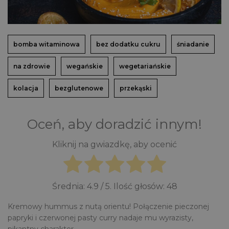
bomba witaminowa
bez dodatku cukru
śniadanie
na zdrowie
wegańskie
wegetariańskie
kolacja
bezglutenowe
przekąski
Oceń, aby doradzić innym!
Kliknij na gwiazdkę, aby ocenić
Średnia:
4.9
/ 5. Ilość głosów:
48
Kremowy hummus z nutą orientu! Połączenie pieczonej
papryki i czerwonej pasty curry nadaje mu wyrazisty,