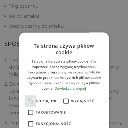
10 g czosnku
sól do smaku
pieprz czarny do smaku
SPOSÓB PRZYGOTOWANIA
Ta strona używa plików
cookie
Papryki upiecz w piekarniku nagrzanym
Ta strona korzysta z plików cookie, aby
zapewnić lepszą wygodę użytkowania.
do 200°C przez około 20 minut. Wyjmij, przykryj
Korzystając z tej strony, wyrażasz zgodę na
folią, a po wystudzeniu obierz ze skórki.
używanie przez nas wszystkich plików cookie
zgodnie z warunkami naszej polityki plików
Do wysokiego naczynia przełóż cieciorkę,
cookie.
Dowiedz się więcej
upieczoną paprykę, pastę tahini, pastę red curry
i czosnek. Zmiksuj na gładką masę, dolewając
NIEZBĘDNE
WYDAJNOŚĆ
stopniowo wodę, aż do uzyskania pożądanej
TARGETOWANIE
konsystencji.
Dopraw do smaku solą i pieprzem. Podawaj z pitą,
FUNKCJONALNOŚĆ