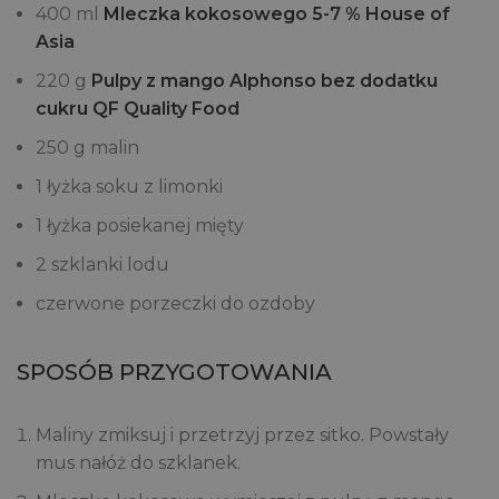
400 ml
Mleczka kokosowego 5-7 % House of
Asia
220 g
Pulpy z mango Alphonso bez dodatku
cukru QF Quality Food
250 g malin
1 łyżka soku z limonki
1 łyżka posiekanej mięty
2 szklanki lodu
czerwone porzeczki do ozdoby
SPOSÓB PRZYGOTOWANIA
Maliny zmiksuj i przetrzyj przez sitko. Powstały
mus nałóż do szklanek.