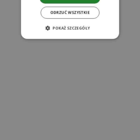
ODRZUĆ WSZYSTKIE
l
POKAŻ SZCZEGÓŁY
l