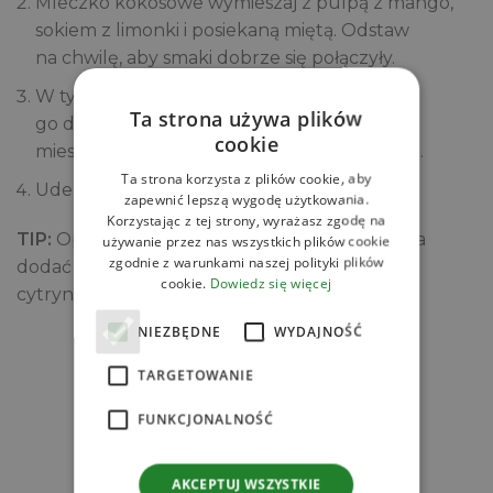
Mleczko kokosowe wymieszaj z pulpą z mango,
sokiem z limonki i posiekaną miętą. Odstaw
na chwilę, aby smaki dobrze się połączyły.
W tym czasie pokrusz lód, następnie nałóż
Ta strona używa plików
go do szklanek z musem malinowy i zalej
cookie
mieszanką mango z mleczkiem kokosowym.
Ta strona korzysta z plików cookie, aby
Udekoruj porzeczkami.
zapewnić lepszą wygodę użytkowania.
Korzystając z tej strony, wyrażasz zgodę na
TIP:
Opcjonalnie, w wersji dla dorosłych można
używanie przez nas wszystkich plików cookie
zgodnie z warunkami naszej polityki plików
dodać także 50 ml białego rumu lub likieru
cookie.
Dowiedz się więcej
cytrynowego/pomarańczowego.
NIEZBĘDNE
WYDAJNOŚĆ
Zobacz
TARGETOWANIE
Powiązane produkty
FUNKCJONALNOŚĆ
AKCEPTUJ WSZYSTKIE