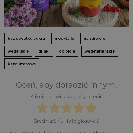
bez dodatku cukru
mocktaile
na zdrowie
wegańskie
drinki
do picia
wegetariańskie
bezglutenowe
Oceń, aby doradzić innym!
Kliknij na gwiazdkę, aby ocenić
Średnia:
5
/ 5. Ilość głosów:
3
Kiedy słońce praży bezlitośnie, sięgnij po doskonałe