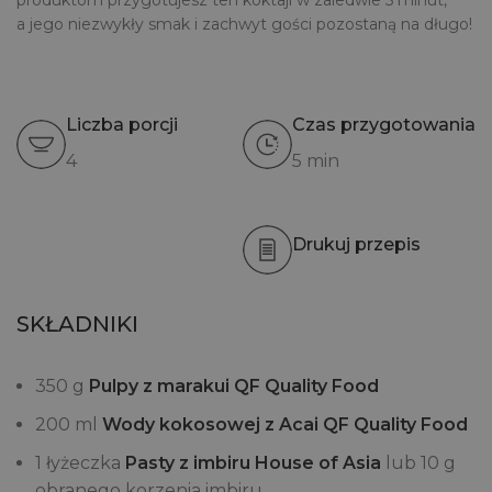
produktom przygotujesz ten koktajl w zaledwie 5 minut,
a jego niezwykły smak i zachwyt gości pozostaną na długo!
Liczba porcji
Czas przygotowania
4
5 min
Drukuj przepis
SKŁADNIKI
350 g
Pulpy z marakui
QF Quality Food
200 ml
Wody kokosowej z Acai
QF Quality Food
1 łyżeczka
Pasty z imbiru
House of Asia
lub 10 g
obranego korzenia imbiru