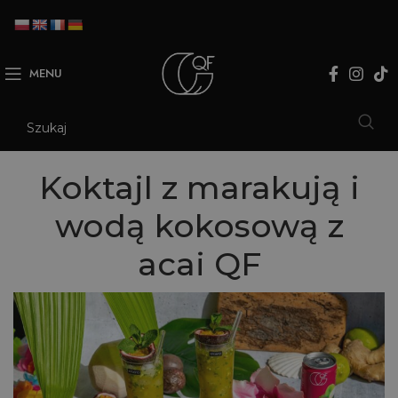
MENU
Koktajl z marakują i
wodą kokosową z
acai QF