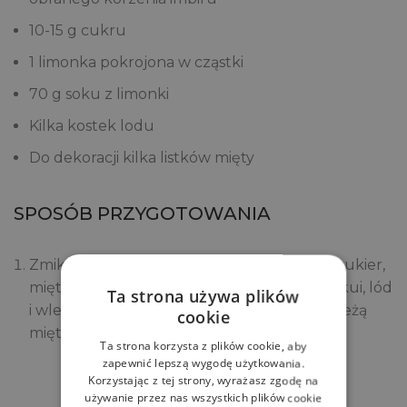
10-15 g cukru
1 limonka pokrojona w cząstki
70 g soku z limonki
Kilka kostek lodu
Do dekoracji kilka listków mięty
SPOSÓB PRZYGOTOWANIA
Zmiksuj lub utrzyj ze sobą cząstki limonki, cukier,
miętę i imbir, następnie dodaj pulpę z marakui, lód
Ta strona używa plików
i wlej wodę kokosową. Koktajl udekoruj świeżą
cookie
miętą.
Ta strona korzysta z plików cookie, aby
zapewnić lepszą wygodę użytkowania.
Korzystając z tej strony, wyrażasz zgodę na
Zobacz
używanie przez nas wszystkich plików cookie