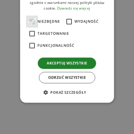
zgodnie z warunkami naszej polityki plików
Powiązane produkty
cookie.
Dowiedz się więcej
NIEZBĘDNE
WYDAJNOŚĆ
TARGETOWANIE
FUNKCJONALNOŚĆ
l
AKCEPTUJ WSZYSTKIE
ODRZUĆ WSZYSTKIE
z
POKAŻ SZCZEGÓŁY
r