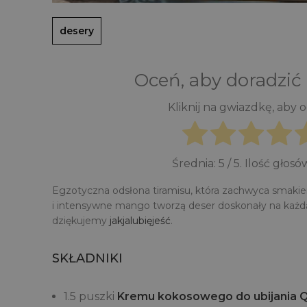
desery
Oceń, aby doradzić
Kliknij na gwiazdkę, aby 
Średnia:
5
/ 5. Ilość głosó
Egzotyczna odsłona tiramisu, która zachwyca smakie
i intensywne mango tworzą deser doskonały na każdą
dziękujemy
jakjalubięjeść
.
SKŁADNIKI
1.5 puszki
Kremu kokosowego do ubijania Q