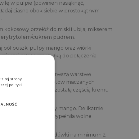
wilę w pulpie (powinien nasiąknąć,
układaj ciasno obok siebie w prostokątnym
.
 kokosowy przełóż do miski i ubijaj mikserem
z erytrytolem/cukrem pudrem.
 pół puszki pulpy mango oraz wiórki
mieszaj całość szpatułką do połączenia
ż połowę kremu na pierwszą warstwę
z tej strony,
 drugą warstwę biszkoptów maczanych
zej polityki
emie. Przykryj całość pozostałą częścią kremu
NALNOŚĆ
tatnie pół puszki pulpy mango. Delikatnie
, aby masa dokładnie wypełniła wolne
 uznania. Wstaw do lodówki na minimum 2