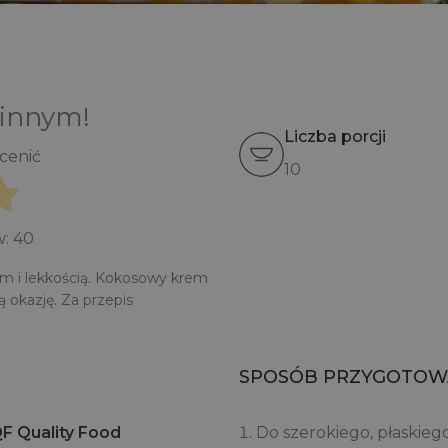
 innym!
Liczba porcji
ocenić
10
w:
40
m i lekkością. Kokosowy krem
 okazję. Za przepis
SPOSÓB PRZYGOTOW
F Quality Food
Do szerokiego, płaskieg