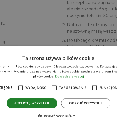
biszkopt zanurzaj na ch
ale nie rozpadać się) i 
naczyniu (ok. 28×20 cm)
dru
Dobrze schłodzony krem
na sztywną masę wraz 
Do ubitego kremu dodaj
cji
kokosowe. Delikatnie wy
składników.
Ta strona używa plików cookie
Składanie deseru: Wyłó
rzysta z plików cookie, aby zapewnić lepszą wygodę użytkowania. Korzystając 
biszkoptów. Przygotuj
odę na używanie przez nas wszystkich plików cookie zgodnie z warunkami nas
w pulpie i ułóż ją na kr
plików cookie.
Dowiedz się więcej
kokosowego.
ZBĘDNE
WYDAJNOŚĆ
TARGETOWANIE
FUNKCJO
Na sam wierzch wylej os
uderz naczyniem o blat
AKCEPTUJ WSZYSTKIE
ODRZUĆ WSZYSTKIE
przestrzenie.
Deser udekoruj według
POKAŻ SZCZEGÓŁY