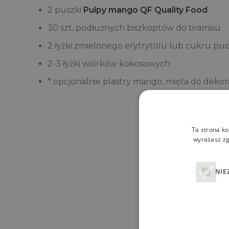
2 puszki
Pulpy mango
QF Quality Food
30 szt. podłużnych biszkoptów do tiramisu
2 łyżki zmielonego erytrytolu lub cukru pu
2-3 łyżki wiórków kokosowych
* opcjonalnie plastry mango, mięta do dekora
Ta strona ko
wyrażasz zg
NIE