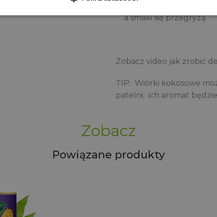
godziny, a najlepiej na 
a smaki się przegryzą.
Zobacz video jak zrobić d
TIP: Wiórki kokosowe moż
patelni, ich aromat będzi
Zobacz
Powiązane produkty