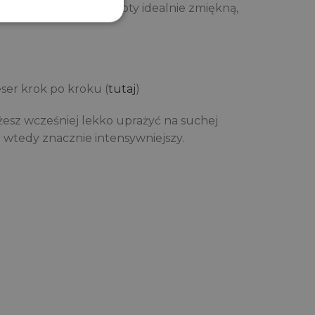
całą noc – wtedy biszkopty idealnie zmiękną,
eser krok po kroku (
tutaj
)
esz wcześniej lekko uprażyć na suchej
e wtedy znacznie intensywniejszy.