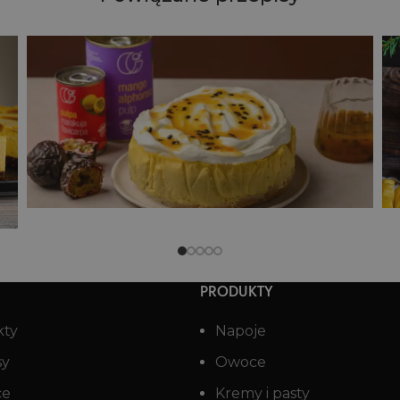
Chrupiące ciasteczka a'la pieguski
PRODUKTY
kty
Napoje
sy
Owoce
ce
Kremy i pasty