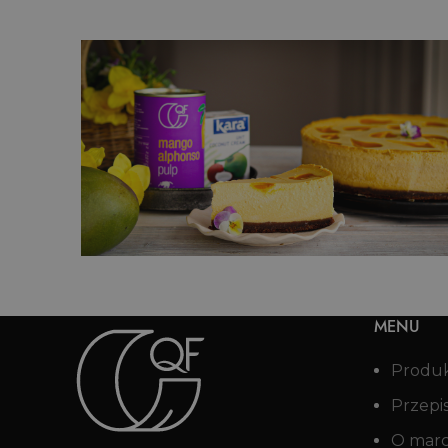
mango
Kokosowy sernik z mango
MENU
Produ
Przepi
O mar