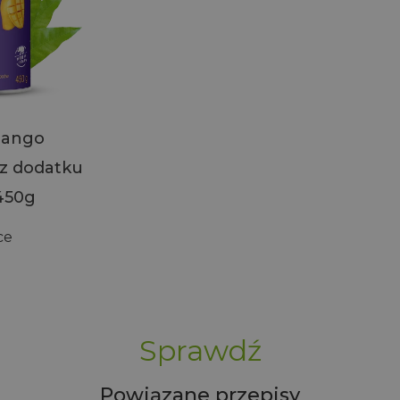
mango
z dodatku
450g
ce
Sprawdź
Powiązane przepisy