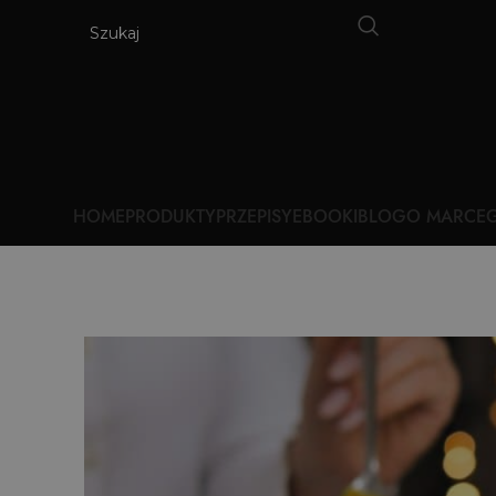
HOME
PRODUKTY
PRZEPISY
EBOOKI
BLOG
O MARCE
G