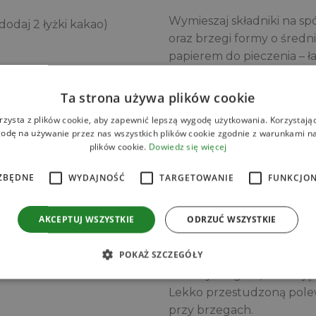
Wymieszaj składniki na sp
odaj 2 łyżki kakao)
oraz brzegi formy o średni
papierem do pieczenia – ł
na około 30 minut, żeby sp
uality Food
Ta strona używa plików cookie
2. Krem kokosowy:
rzysta z plików cookie, aby zapewnić lepszą wygodę użytkowania. Korzystając 
odę na używanie przez nas wszystkich plików cookie zgodnie z warunkami nas
W misie miksera ubij krem
plików cookie.
Dowiedz się więcej
mascarpone i cukier puder
rącej wody
żelatynę w gorącej wodzie 
ZBĘDNE
WYDAJNOŚĆ
TARGETOWANIE
FUNKCJO
grudek. Kiedy trochę przes
kremu. Na koniec wsyp wió
AKCEPTUJ WSZYSTKIE
ODRZUĆ WSZYSTKIE
szpatułką. Gotowy krem w
POKAŻ SZCZEGÓŁY
3. Do rondelka wlej mleko
na małym ogniu, mieszając 
Lekko przestudzoną polew
przy brzegach.