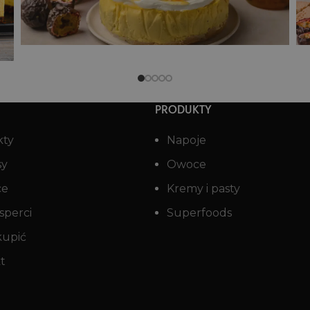
ja
Pieczona komosianka z gruszką
i tahini
PRODUKTY
kty
Napoje
sy
Owoce
ce
Kremy i pasty
sperci
Superfoods
kupić
t