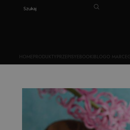
HOME
PRODUKTY
PRZEPISY
EBOOKI
BLOG
O MARCE
G