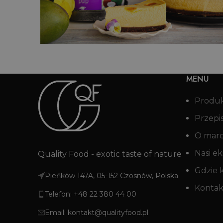
ują
Babka kokosowa z lukrem maraku
MENU
Produ
Przepi
O mar
Nasi ek
Quality Food - exotic taste of nature
Gdzie 
Pieńków 147A, 05-152 Czosnów, Polska
Kontak
Telefon: +48 22 380 44 00
Email: kontakt@qualityfood.pl