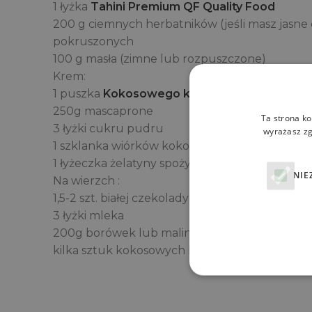
1 łyżka
Tahini Premium QF Quality Food
200 g ciemnych herbatników (jeśli masz jasne d
pokruszonych
100 g masła (zimne lub rozpuszczone)
Krem:
1 puszka
Kokosowego kremu do ubijania QF Q
250g mascaprone
Ta strona ko
3 łyżki cukru pudru
wyrażasz zg
1 szklanka wiórków kokosowych
1 łyżeczka żelatyny spożywczej + 3 łyżeczki go
NIE
Na wierzch :
1,5-2 szt. białej czekolady
3 łyżki mleka
200g borówek lub malin
kilka sztuk kokosowych kulek