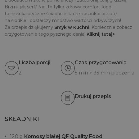
z dodatkiem skórki pomarańczy i zatopioną całą gruszką.
Brzmi, jak sen? Nie, to tylko zdrowy comfort food –
to niskokaloryczne śniadanie, które zaspokoi ochotę
na słodkie i dostarczy mnóstwo wartości odżywczych!
Za przepis dziękujemy
Smyk w Kuchni
. Koniecznie zobacz
przygotowanie tego pysznego dania!
Kliknij tutaj>
Liczba porcji
Czas przygotowania
2
5 min + 35 min pieczenia
Drukuj przepis
SKŁADNIKI
120 g
Komosy białej QF Quality Food