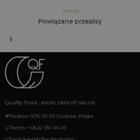
Sprawdź
Powiązane przepisy
i
Quality Food - exotic taste of nature
Pieńków 147A, 05-152 Czosnów, Polska
Telefon: +48 22 380 44 00
Email: kontakt@qualityfood.pl