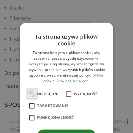
2 jajka
2 banany
Szczypta: soli, cynamonu, imbiru
Ta strona używa plików
1 łyżeczka sody
cookie
1 łyżeczka proszku do pieczenia
Ta strona korzysta z plików cookie, aby
zapewnić lepszą wygodę użytkowania.
1 gruszka np. konferencja
Korzystając z tej strony, wyrażasz zgodę na
używanie przez nas wszystkich plików cookie
Do podania:
zgodnie z warunkami naszej polityki plików
cookie.
Dowiedz się więcej
Pasta tahini premium QF Quality Food
NIEZBĘDNE
WYDAJNOŚĆ
SPOSÓB PRZYGOTOWANIA
TARGETOWANIE
FUNKCJONALNOŚĆ
Składniki na pieczoną komosiankę zmiksuj, przelej
do 2 kokilek lub większego naczynia, w środek