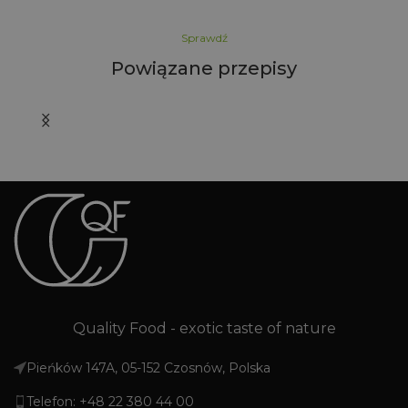
Sprawdź
Powiązane przepisy
Go
M
g
m
eli
z
i 
Quality Food - exotic taste of nature
Pieńków 147A, 05-152 Czosnów, Polska
Telefon: +48 22 380 44 00