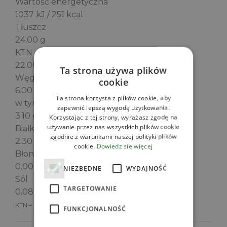
Wartość energetyczna
1037 kJ / 251 kcal
Tłuszcz
24.00 g
KTN
22.00 g
Ta strona używa plików
Węglowodany
cookie
6.00 g
Ta strona korzysta z plików cookie, aby
w tym Cukry
zapewnić lepszą wygodę użytkowania.
3.10 g
Korzystając z tej strony, wyrażasz zgodę na
używanie przez nas wszystkich plików cookie
Białko
zgodnie z warunkami naszej polityki plików
2.30 g
cookie.
Dowiedz się więcej
Błonnik
0.00 g
NIEZBĘDNE
WYDAJNOŚĆ
Sól
TARGETOWANIE
0.08 g
KTN – kwasy tłuszczowe nasycone
FUNKCJONALNOŚĆ