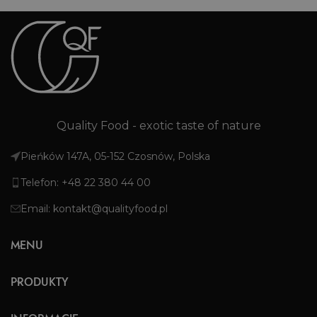
na
–
ko
m
n
k
Quality Food - exotic taste of nature
Pieńków 147A, 05-152 Czosnów, Polska
Telefon: +48 22 380 44 00
Email: kontakt@qualityfood.pl
MENU
PRODUKTY