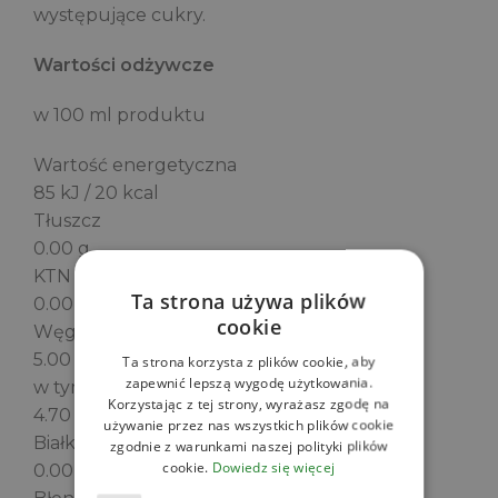
występujące cukry.
Wartości odżywcze
w 100 ml produktu
Wartość energetyczna
85 kJ / 20 kcal
Tłuszcz
0.00 g
KTN
Ta strona używa plików
0.00 g
cookie
Węglowodany
5.00 g
Ta strona korzysta z plików cookie, aby
zapewnić lepszą wygodę użytkowania.
w tym Cukry
Korzystając z tej strony, wyrażasz zgodę na
4.70 g
używanie przez nas wszystkich plików cookie
Białko
zgodnie z warunkami naszej polityki plików
cookie.
Dowiedz się więcej
0.00 g