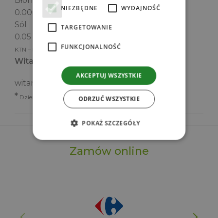
Błonnik
NIEZBĘDNE
WYDAJNOŚĆ
0.00 g
Sól
TARGETOWANIE
0.05 g
FUNKCJONALNOŚĆ
KTN – kwasy tłuszczowe nasycone
Witaminy i składniki mineralne
AKCEPTUJ WSZYSTKIE
witamina C – 24 mg (30 %)*
*
Dzienna Referencyjna Wartość Spożycia
ODRZUĆ WSZYSTKIE
POKAŻ SZCZEGÓŁY
Zamów online