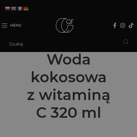
MENU
Woda
kokosowa
z witaminą
C 320 ml