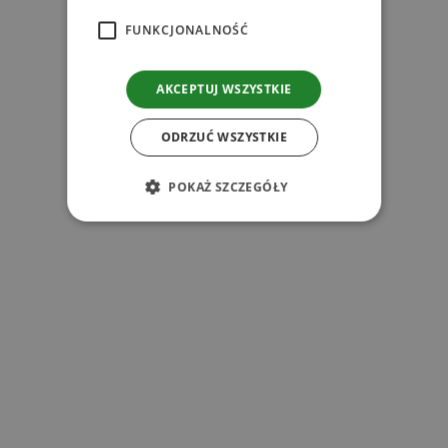
FUNKCJONALNOŚĆ
r
AKCEPTUJ WSZYSTKIE
ODRZUĆ WSZYSTKIE
POKAŻ SZCZEGÓŁY
s
y