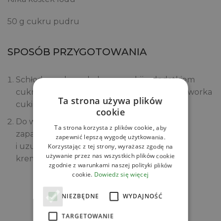
50 g cukru pudru
SPOSÓB PRZYGOTOWANIA
Schłodzony krem kokosowy ubij z dodatkiem
cukru pudru na puszysty krem. Przełóż do worka
Ta strona używa plików
cukierniczego i wstaw do lodówki.
cookie
Do wysokich szklanek wsyp lód, wlej część
Ta strona korzysta z plików cookie, aby
zaparzonej kawy, dodaj mleczko kokosowe
zapewnić lepszą wygodę użytkowania.
i uzupełnij kawą. Wierzch udekoruj ubitym
Korzystając z tej strony, wyrażasz zgodę na
używanie przez nas wszystkich plików cookie
kremem kokosowym.
zgodnie z warunkami naszej polityki plików
cookie.
Dowiedz się więcej
Zobacz
NIEZBĘDNE
WYDAJNOŚĆ
Powiązane produkty
TARGETOWANIE