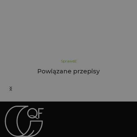
l
i
Sprawdź
Powiązane przepisy