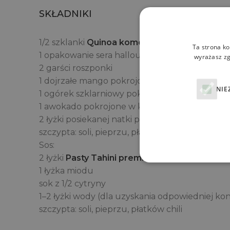
SKŁADNIKI
1/2 szklanki
Quinoa komosy ryżowej mieszane
Ta strona ko
1 opakowanie sera halloumi (ok. 200 g)
wyrażasz zg
2 garści roszponki
1 dojrzałe mango pokrojone w plastry
NIE
1 ogórek szklarniowy pokrojony w plastry
1 awokado pokrojone w kostkę
2 łyżki posiekanej natki pietruszki
szczypta: soli, pieprzu, płatków chili
Sos:
2 łyżki
Pasty Tahini premium QF Quality Food
1 łyżka miodu
sok z 1/2 cytryny
1–2 łyżki wody (dla uzyskania odpowiedniej kon
szczypta: soli, pieprzu, płatków chili