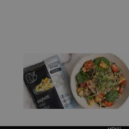
 ryżową
Sałatka z quinoą i pieczonymi
warzywami