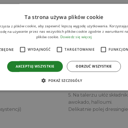
SPOSÓB PRZYGOTOW
Ta strona używa plików cookie
j QF Quality Food
1. Ugotuj komosę ryżową z
rzysta z plików cookie, aby zapewnić lepszą wygodę użytkowania. Korzystając 
Po ugotowaniu
odę na używanie przez nas wszystkich plików cookie zgodnie z warunkami nas
plików cookie.
Dowiedz się więcej
odstaw do przestudzenia i 
2. Pokrój halloumi w plastr
ZBĘDNE
WYDAJNOŚĆ
TARGETOWANIE
FUNKCJO
posmarowanej
oliwą), aż będzie złocisty 
4. Przygotuj sos: w miseczc
AKCEPTUJ WSZYSTKIE
ODRZUĆ WSZYSTKIE
przyprawy i
wodę. Dodawaj wodę stopn
POKAŻ SZCZEGÓŁY
konsystencję.
5. Na talerzu ułóż składni
awokado, halloumi.
systencji)
Delikatnie polej dressing