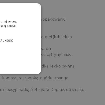
ANIA
godnie z instrukcją na opakowaniu.
z tej strony,
zej polityki
delikatnie posól.
y i zgrilluj na suchej patelni (lub lekko
NALNOŚĆ
i lekko chrupiący z obu stron.
e wymieszaj tahini, sok z cytryny, miód,
iowo, aż uzyskasz gładką, lekko płynną
ki: komosę, roszponkę, ogórka, mango,
iem i posyp natką pietruszki. Dopraw do smaku.