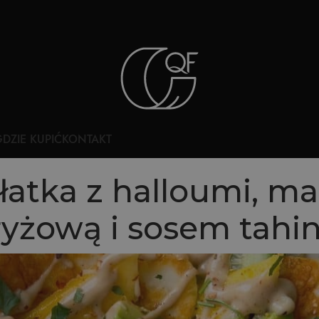
DZIE KUPIĆ
KONTAKT
łatka z halloumi, m
ryżową i sosem tahin