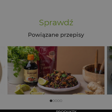
Sprawdź
Powiązane przepisy
Sałatka z quinoą, serem kozim
i pieczonymi warzywami