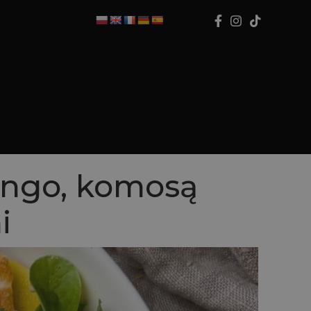
ango, komosą
i