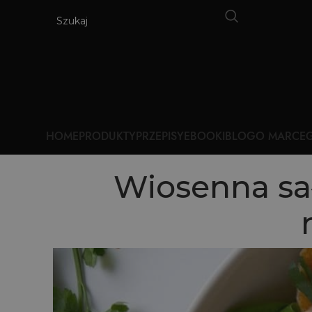
HOME
PRODUKTY
PRZEPISY
EBOOKI
BLOG
O MARCE
G
Wiosenna sa