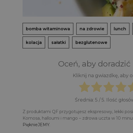
bomba witaminowa
na zdrowie
lunch
kolacja
sałatki
bezglutenowe
Oceń, aby doradzić
Kliknij na gwiazdkę, aby 
Średnia:
5
/ 5. Ilość głosó
Z produktami QF przygotujesz ekspresowy, lekki posi
Komosa, halloumi i mango – zdrowa uczta w 10 minut
PięknieJEMY
.