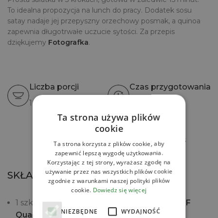
To idealna propozycja na lunch do pracy. Dodatek sosu
satay nadaje jej przepyszny orzechowy posmak, a quinoa
zapewnia długotrwałe uczucie sytości. Za przepis
dziękujemy
Fotografka
.
Liczba porcji
Czas przygotowania
1
15 min
Ta strona używa plików
cookie
Drukuj przepis
Ta strona korzysta z plików cookie, aby
zapewnić lepszą wygodę użytkowania.
Korzystając z tej strony, wyrażasz zgodę na
używanie przez nas wszystkich plików cookie
SKŁADNIKI
zgodnie z warunkami naszej polityki plików
cookie.
Dowiedz się więcej
1 szklanka
Quinoa komosy ryżowej białej QF
NIEZBĘDNE
WYDAJNOŚĆ
Quality Food