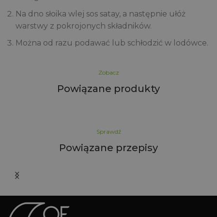
Na dno słoika wlej sos satay, a następnie ułóż
warstwy z pokrojonych składników.
Można od razu podawać lub schłodzić w lodówce.
Zobacz
Powiązane produkty
Sprawdź
Powiązane przepisy