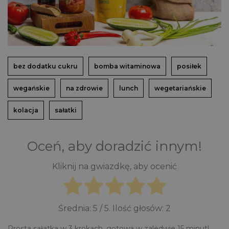
bez dodatku cukru
bomba witaminowa
posiłek
wegańskie
na zdrowie
lunch
wegetariańskie
kolacja
sałatki
Oceń, aby doradzić innym!
Kliknij na gwiazdkę, aby ocenić
Średnia:
5
/ 5. Ilość głosów:
2
Prosta sałatka w 3 krokach, gotowa w zaledwie 15 minut!