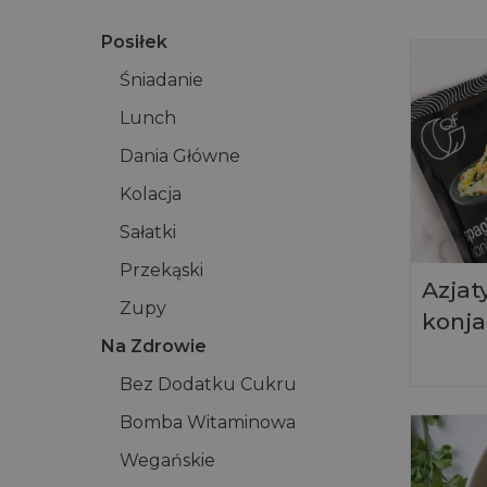
Posiłek
Śniadanie
Lunch
Dania Główne
Kolacja
Sałatki
Przekąski
Azjat
Zupy
konja
Na Zdrowie
Bez Dodatku Cukru
Bomba Witaminowa
Wegańskie