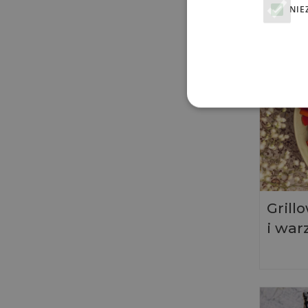
NIE
Grill
i wa