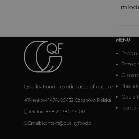
miodo
MENU
Produ
Przepi
O mar
Nasi ek
Quality Food - exotic taste of nature
Gdzie 
Pieńków 147A, 05-152 Czosnów, Polska
Kontak
Telefon: +48 22 380 44 00
Email: kontakt@qualityfood.pl