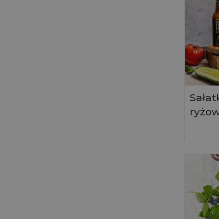
Sałat
ryżow