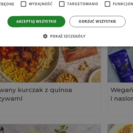
ZBĘDNE
WYDAJNOŚĆ
TARGETOWANIE
FUNKCJO
AKCEPTUJ WSZYSTKIE
ODRZUĆ WSZYSTKIE
POKAŻ SZCZEGÓŁY
owany kurczak z quinoa
Wegańs
rzywami
i nasi