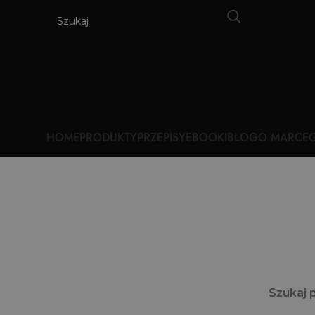
HOME
PRODUKTY
PRZEPISY
EBOOKI
BLOG
O MARCE
G
Szukaj 