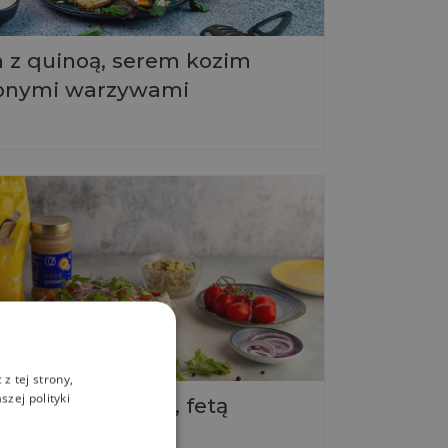
a z quinoą, serem kozim
zonymi warzywami
z tej strony,
zej polityki
 z quinoa, tahini, fetą
zem