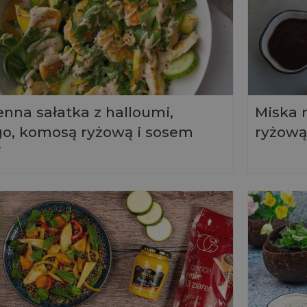
nna sałatka z halloumi,
Miska 
o, komosą ryżową i sosem
ryżową
i