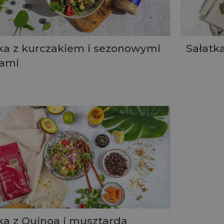
ka z kurczakiem i sezonowymi
Sałatk
ami
ka z Quinoa i musztardą