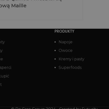
wą Maille
PRODUKTY
kty
Napoje
sy
Owoce
ce
Kremy i pasty
sperci
Superfoods
kupić
t