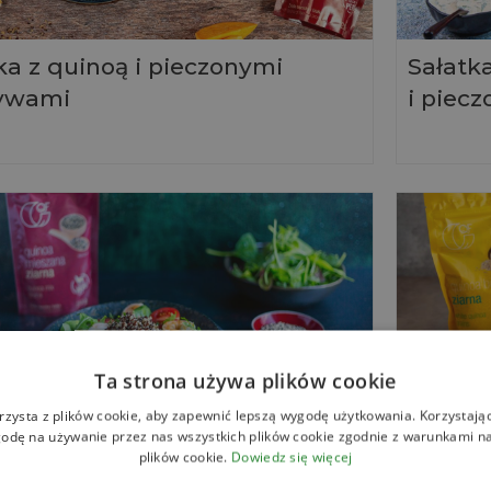
ka z quinoą i pieczonymi
Sałatk
ywami
i piec
Ta strona używa plików cookie
rzysta z plików cookie, aby zapewnić lepszą wygodę użytkowania. Korzystając 
odę na używanie przez nas wszystkich plików cookie zgodnie z warunkami nas
a sałatka z grillowanymi
Sałatka
plików cookie.
Dowiedz się więcej
tkami i komosą ryżową
i arbu