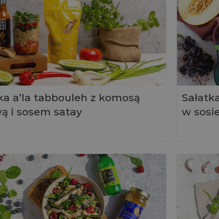
ka a’la tabbouleh z komosą
Sałatk
ą i sosem satay
w sosi