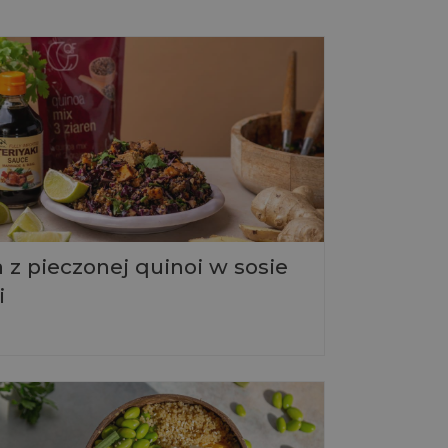
 z pieczonej quinoi w sosie
i