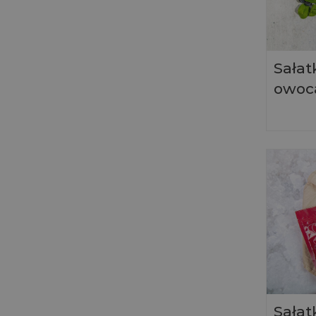
Sałat
owoc
Sałat