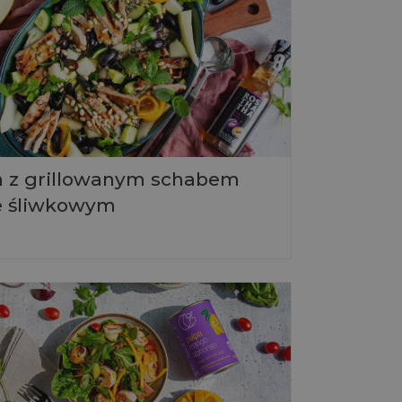
a z grillowanym schabem
e śliwkowym