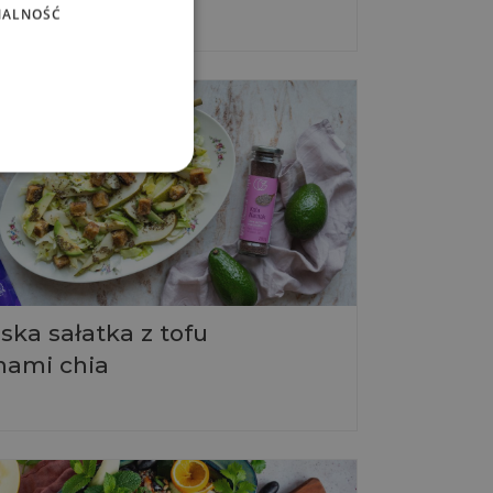
NALNOŚĆ
ka sałatka z tofu
onami chia