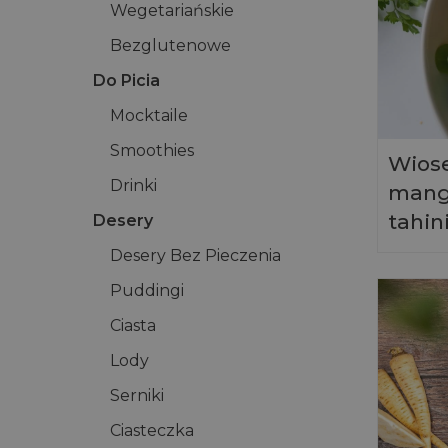
Wegetariańskie
Bezglutenowe
Do Picia
Mocktaile
Smoothies
Wiose
Drinki
mang
tahin
Desery
Desery Bez Pieczenia
Puddingi
Ciasta
Lody
Serniki
Ciasteczka