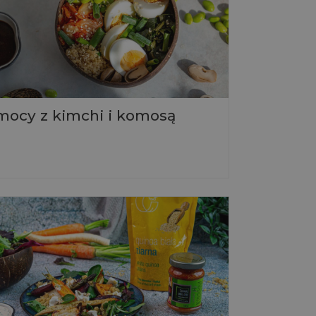
mocy z kimchi i komosą