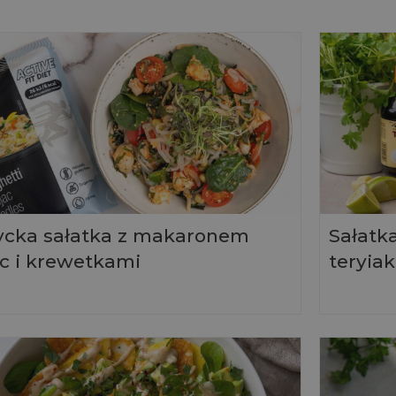
ycka sałatka z makaronem
Sałatka
c i krewetkami
teryiak