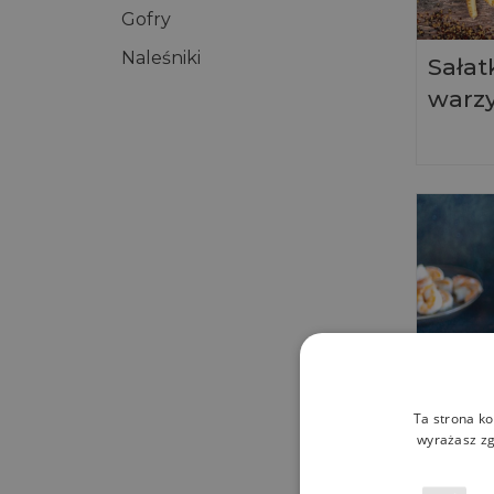
Gofry
Naleśniki
Sałat
warz
Ta strona ko
wyrażasz zg
Szybk
krewe