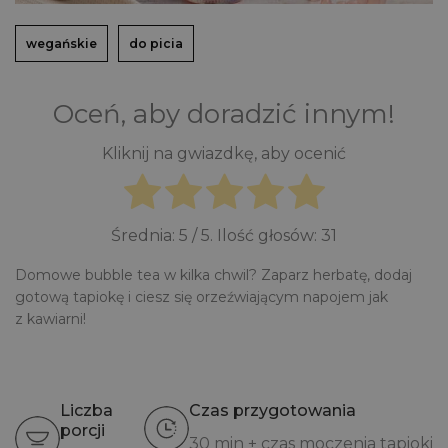
wegańskie
do picia
Oceń, aby doradzić innym!
Kliknij na gwiazdkę, aby ocenić
Średnia:
5
/ 5. Ilość głosów:
31
Domowe bubble tea w kilka chwil? Zaparz herbatę, dodaj
gotową tapiokę i ciesz się orzeźwiającym napojem jak
z kawiarni!
Liczba
Czas przygotowania
porcji
30 min + czas moczenia tapioki