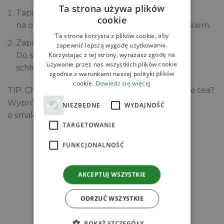
Ta strona używa plików
Tapiokę przygotuj zgodnie z instrukcją
cookie
na opakowaniu. Następnie wymieszaj ją z sokiem.
Ta strona korzysta z plików cookie, aby
Zaparz herbatę i pozostaw do wystudzenia.
zapewnić lepszą wygodę użytkowania.
Korzystając z tej strony, wyrażasz zgodę na
Do szklanek rozłóż perły tapioki i uzupełnij
używanie przez nas wszystkich plików cookie
schłodzoną herbatą.
zgodnie z warunkami naszej polityki plików
cookie.
Dowiedz się więcej
TIP. Chcesz przygotować błyskawiczne bubble tea?
Wypróbuj gotowych
Kuleczek do bubble tea
NIEZBĘDNE
WYDAJNOŚĆ
o smaku np. truskawki.
TARGETOWANIE
FUNKCJONALNOŚĆ
Zobacz
Powiązane produkty
AKCEPTUJ WSZYSTKIE
ODRZUĆ WSZYSTKIE
POKAŻ SZCZEGÓŁY