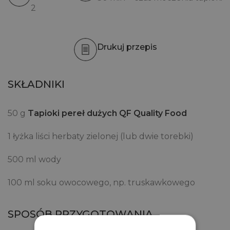
2
Drukuj przepis
SKŁADNIKI
50 g
Tapioki pereł dużych QF Quality Food
1 łyżka liści herbaty zielonej (lub dwie torebki)
500 ml wody
100 ml soku owocowego, np. truskawkowego
SPOSÓB PRZYGOTOWANIA