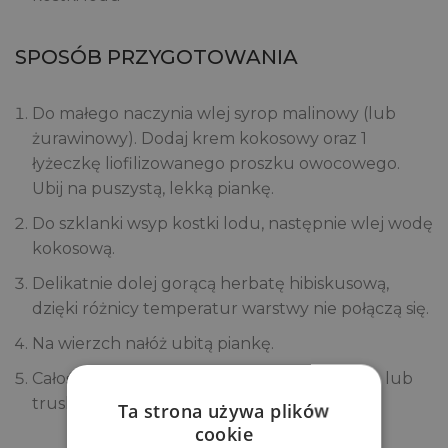
SPOSÓB PRZYGOTOWANIA
Do małego naczynia wlej syrop malinowy (lub
żurawinowy). Dodaj krem kokosowy oraz 1
łyżeczkę liofilizowanego proszku owocowego.
Ubij na puszystą, lekką piankę.
Do szklanki wsyp kostki lodu, następnie wlej wodę
kokosową.
Delikatnie dolej gorącą herbatę hibiskusową,
dzięki różnicy temperatur warstwy nie połączą się.
Na wierzch nałóż ubitą piankę.
Całość posyp odrobiną liofilizowanych malin lub
truskawek.
Ta strona używa plików
cookie