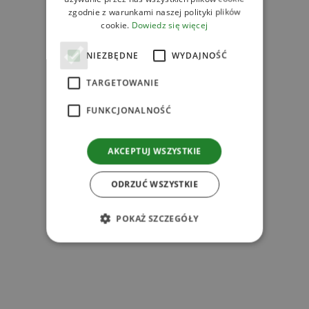
zgodnie z warunkami naszej polityki plików
cookie.
Dowiedz się więcej
l
NIEZBĘDNE
WYDAJNOŚĆ
TARGETOWANIE
FUNKCJONALNOŚĆ
AKCEPTUJ WSZYSTKIE
ODRZUĆ WSZYSTKIE
POKAŻ SZCZEGÓŁY
l