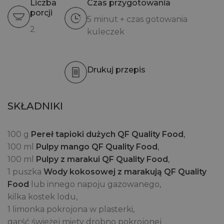
Liczba
Czas przygotowania
porcji
5 minut + czas gotowania
2
kuleczek
Drukuj przepis
SKŁADNIKI
100 g
Pereł tapioki dużych QF Quality Food
,
100 ml
Pulpy mango QF Quality Food
,
100 ml
Pulpy z marakui QF Quality Food
,
1 puszka
Wody kokosowej z marakują QF Quality
Food
lub innego napoju gazowanego,
kilka kostek lodu,
1 limonka pokrojona w plasterki,
garść świeżej mięty drobno pokrojonej