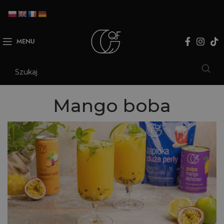
MENU
Mango boba