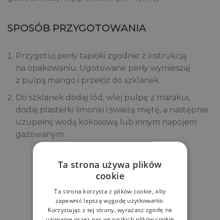
SPOSÓB PRZYGOTOWANIA
Przygotuj perły tapioki zgodnie z instrukcją
na opakowaniu. Ugotowane perły wymieszaj
z pulpą mango i przełóż do szklanek.
Do szklanek dodaj lód, wlej pulpę z marakui,
dodaj plasterki limonki i świeżą miętę, a następnie
uzupełnij wodą kokosową lub innym napojem
gazowanym.
Ta strona używa plików
Zobacz
cookie
Powiązane produkty
Ta strona korzysta z plików cookie, aby
zapewnić lepszą wygodę użytkowania.
Korzystając z tej strony, wyrażasz zgodę na
używanie przez nas wszystkich plików cookie