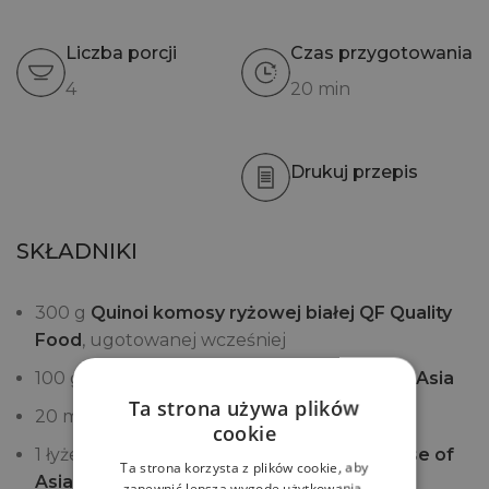
Liczba porcji
Czas przygotowania
4
20 min
Drukuj przepis
SKŁADNIKI
300 g
Quinoi komosy ryżowej białej QF Quality
Food
, ugotowanej wcześniej
100 g
Grzybów Shittake z puszki House of Asia
Ta strona używa plików
20 ml
Sosu ostrygowego House of Asia
cookie
1 łyżeczka
Przyprawy kuchni chińskiej House of
Ta strona korzysta z plików cookie, aby
Asia
zapewnić lepszą wygodę użytkowania.