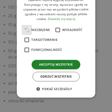
Korzystając z tej strony, wyrażasz zgodę na
100 g dyni hokkaido, pokrojonej w kostkę
używanie przez nas wszystkich plików cookie
zgodnie z warunkami naszej polityki plików
25 g cebuli, drobno pokrojonej
cookie.
Dowiedz się więcej
10 g czosnku, drobno pokrojonego
NIEZBĘDNE
WYDAJNOŚĆ
10 g imbiru, drobno pokrojonego
TARGETOWANIE
150 g piersi z indyka, pokrojonej w kostkę
FUNKCJONALNOŚĆ
50 g szczypiorku, drobno pokrojonego (część
do smażenia, część do dekoracji)
AKCEPTUJ WSZYSTKIE
200 ml bulionu warzywnego
30 g parmezanu, tartego
ODRZUĆ WSZYSTKIE
sól do smaku
POKAŻ SZCZEGÓŁY
pieprz czarny do smaku
oliwa do smażenia