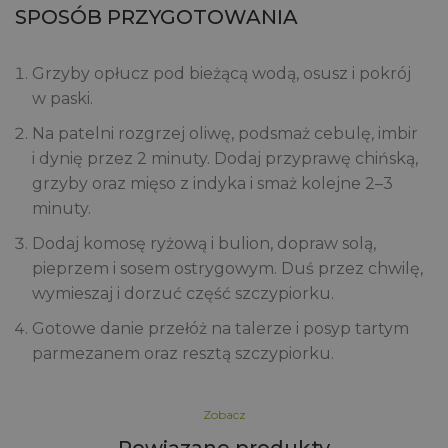
SPOSÓB PRZYGOTOWANIA
Grzyby opłucz pod bieżącą wodą, osusz i pokrój
w paski.
Na patelni rozgrzej oliwę, podsmaż cebulę, imbir
i dynię przez 2 minuty. Dodaj przyprawę chińską,
grzyby oraz mięso z indyka i smaż kolejne 2–3
minuty.
Dodaj komosę ryżową i bulion, dopraw solą,
pieprzem i sosem ostrygowym. Duś przez chwilę,
wymieszaj i dorzuć część szczypiorku.
Gotowe danie przełóż na talerze i posyp tartym
parmezanem oraz resztą szczypiorku.
Zobacz