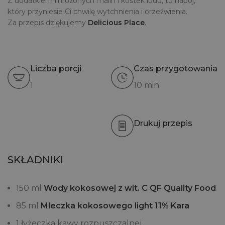
Z dodatkiem mrożonych malin i kostek lodu, to napój,
który przyniesie Ci chwilę wytchnienia i orzeźwienia.
Za przepis dziękujemy
Delicious Place
.
Liczba porcji
Czas przygotowania
1
10 min
Drukuj przepis
SKŁADNIKI
150 ml
Wody kokosowej z wit. C QF Quality Food
85 ml
Mleczka kokosowego light 11% Kara
1 łyżeczka kawy rozpuszczalnej