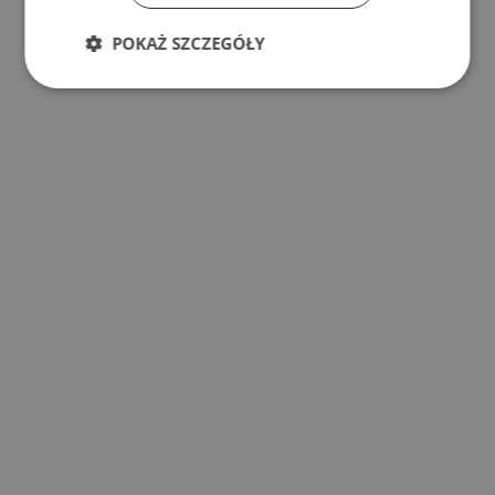
POKAŻ SZCZEGÓŁY
s
z
l
i