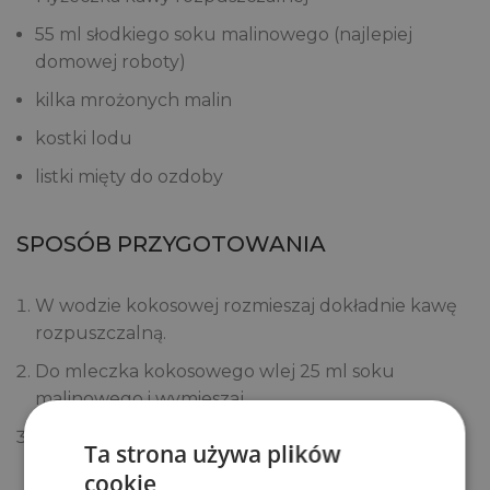
55 ml słodkiego soku malinowego (najlepiej
domowej roboty)
kilka mrożonych malin
kostki lodu
listki mięty do ozdoby
SPOSÓB PRZYGOTOWANIA
W wodzie kokosowej rozmieszaj dokładnie kawę
rozpuszczalną.
Do mleczka kokosowego wlej 25 ml soku
malinowego i wymieszaj.
Wysoką szklankę o pojemności 350-400 ml
Ta strona używa plików
wypełnij kostkami lodu. Na dno wlej 30 ml soku
cookie