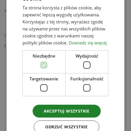
malinowego.
Ta strona korzysta z plików cookie, aby
Następnie powoli wlej malinowo-kokosowe
zapewnić lepszą wygodę użytkowania.
mleczko, a na końcu cienkim strumieniem
Korzystając z tej strony, wyrażasz zgodę
dopełnij szklankę rozmieszaną kawą.
na używanie przez nas wszystkich plików
cookie zgodnie z warunkami naszej
Wierzch udekoruj mrożonymi malinami i miętą.
polityki plików cookie.
Dowiedz się więcej
Przed podaniem wymieszaj.
Niezbędne
Wydajność
Zobacz
Powiązane produkty
Targetowanie
Funkcjonalność
AKCEPTUJ WSZYSTKIE
ODRZUĆ WSZYSTKIE