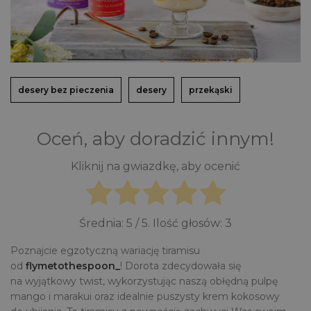
desery bez pieczenia
desery
przekąski
Oceń, aby doradzić innym!
Kliknij na gwiazdkę, aby ocenić
Średnia:
5
/ 5. Ilość głosów:
3
Poznajcie egzotyczną wariację tiramisu
od
flymetothespoon_
! Dorota zdecydowała się
na wyjątkowy twist, wykorzystując naszą obłędną pulpę
mango i marakui oraz idealnie puszysty krem kokosowy