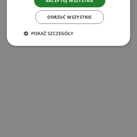
AKCEPTUJ WSZYSTKIE
l
ODRZUĆ WSZYSTKIE
POKAŻ SZCZEGÓŁY
l