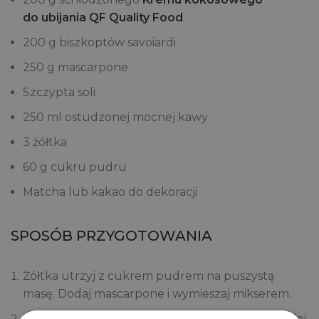
do ubijania QF Quality Food
200 g biszkoptów savoiardi
250 g mascarpone
Szczypta soli
250 ml ostudzonej mocnej kawy
3 żółtka
60 g cukru pudru
Matcha lub kakao do dekoracji
SPOSÓB PRZYGOTOWANIA
Żółtka utrzyj z cukrem pudrem na puszystą
masę. Dodaj mascarpone i wymieszaj mikserem.
Krem kokosowy ubij chwilę ze szczyptą soli. Dodaj