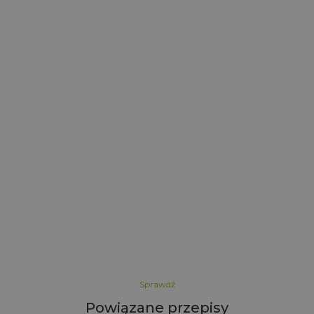
r
5
Sprawdź
Powiązane przepisy