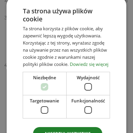
do kremu z żółtkami i wymieszaj.
Ta strona używa plików
cookie
Przełóż do pucharków łyżkę kremu, na to wyłóż
biszkopty namoczone w kawie. Nałóż łyżkę pulpy
Ta strona korzysta z plików cookie, aby
z mango i na to łyżkę pulpy z marakui, kolejną
zapewnić lepszą wygodę użytkowania.
warstwę biszkoptów, ponownie krem, owoce,
Korzystając z tej strony, wyrażasz zgodę
biszkopty i zakończ warstwą kremu. Posyp
na używanie przez nas wszystkich plików
matchą lub kakao.
cookie zgodnie z warunkami naszej
polityki plików cookie.
Dowiedz się więcej
Włóż do lodówki na co najmniej 3 godziny.
Niezbędne
Wydajność
Zobacz
Powiązane produkty
Targetowanie
Funkcjonalność