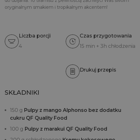
do ubijania. To tiramisu z pewnością zachwyci Was swoim
oryginalnym smakiem i tropikalnym akcentem!
Liczba porcji
Czas przygotowania
4
15 min + 3h chłodzenia
Drukuj przepis
SKŁADNIKI
150 g
Pulpy z mango Alphonso bez dodatku
cukru QF Quality Food
100 g
Pulpy z marakui QF Quality Food
200 g schłodzonego
Kremu kokosowego