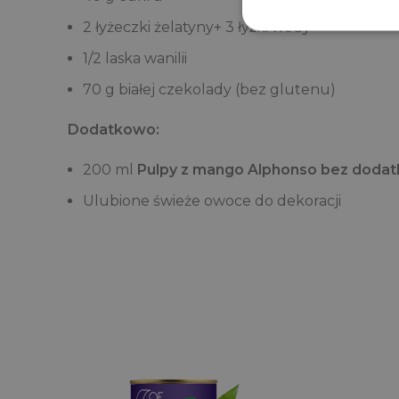
2 łyżeczki żelatyny+ 3 łyżki wody
1/2 laska wanilii
70 g białej czekolady (bez glutenu)
Dodatkowo:
200 ml
Pulpy z mango Alphonso bez dodatk
Ulubione świeże owoce do dekoracji