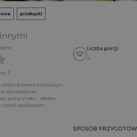
nowe
przekąski
 innym!
ocenić
Liczba porcji
4
sów:
5
nna cotta z kremem kokosowym
 na wprowadzenie
wa i pełna smaku – idealna
ści czymś wyjątkowym.
SPOSÓB PRZYGOTOW