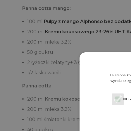
Panna cotta mango:
100 ml
Pulpy z mango Alphonso bez dodatk
200 ml
Kremu kokosowego 23-26% UHT 
200 ml mleka 3,2%
50 g cukru
2 łyżeczki żelatyny+ 3 łyżki wody
1/2 laska wanilii
Ta strona ko
wyrażasz zg
Panna cotta:
200 ml
Kremu kokosowego 23-26% UHT 
NIE
200 ml mleka 3,2%
100 ml śmietanki kremówki 30%
40 g cukru