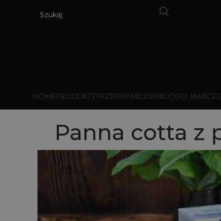
HOME
PRODUKTY
PRZEPISY
EBOOKI
BLOG
O MARCE
G
Panna cotta z