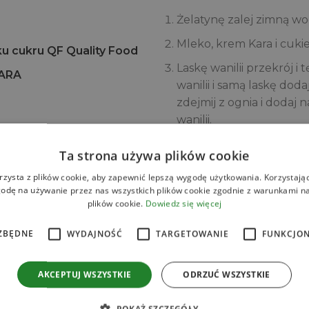
Żelatynę zalej zimną wo
Mleko, krem Kara i cukie
u cukru QF Quality Food
Laskę wanilii przekrój i 
KARA
wanilii i samą laskę do
zdejmij z ognia i dodaj 
wanilii.
Dodaj pulpę z mango i c
Ta strona używa plików cookie
do foremek lub filiżane
rzysta z plików cookie, aby zapewnić lepszą wygodę użytkowania. Korzystając 
Wstaw do lodówki do zast
odę na używanie przez nas wszystkich plików cookie zgodnie z warunkami nas
Drugą warstwę przygotu
plików cookie.
Dowiedz się więcej
dodaj białą czekoladę.
KARA
ZBĘDNE
WYDAJNOŚĆ
TARGETOWANIE
FUNKCJO
Kolejną warstwę lekko t
całkowicie stężona.
AKCEPTUJ WSZYSTKIE
ODRZUĆ WSZYSTKIE
Na sam koniec na panna
i udekoruj np.: świeżym