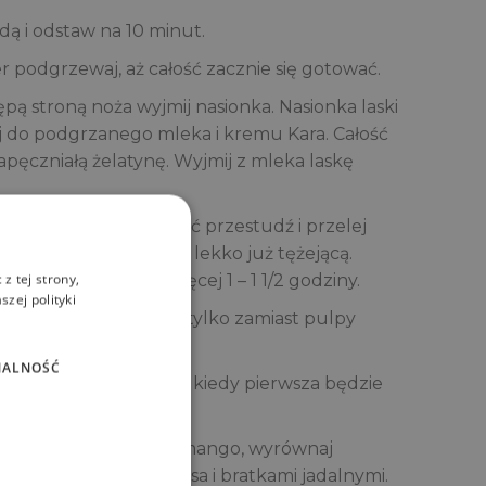
dą i odstaw na 10 minut.
r podgrzewaj, aż całość zacznie się gotować.
tępą stroną noża wyjmij nasionka. Nasionka laski
daj do podgrzanego mleka i kremu Kara. Całość
napęczniałą żelatynę. Wyjmij z mleka laskę
ałość wymieszaj. Całość przestudź i przelej
k o pojemności 200 ml lekko już tężejącą.
z tej strony,
ygnięcia na mniej więcej 1 – 1 1/2 godziny.
zej polityki
j dokładnie, tak sam tylko zamiast pulpy
NALNOŚĆ
ężejącą wylej, dopiero kiedy pierwsza będzie
 cottę wylej pulpę z mango, wyrównaj
 mango, płatkami kokosa i bratkami jadalnymi.