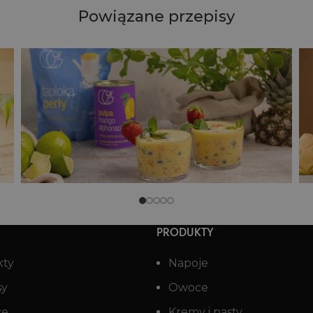
Powiązane przepisy
Kokosowy pudding Chia z marakują
PRODUKTY
kty
Napoje
sy
Owoce
ce
Kremy i pasty