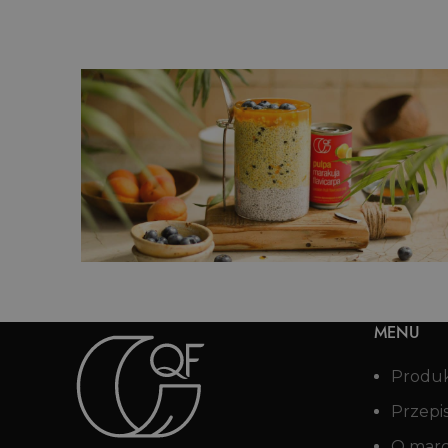
Deser z pulpą mango i tapioką
MENU
Produ
Przepi
O mar