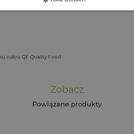
POKAŻ SZCZEGÓŁY
u cukru QF Quality Food
Zobacz
Powiązane produkty