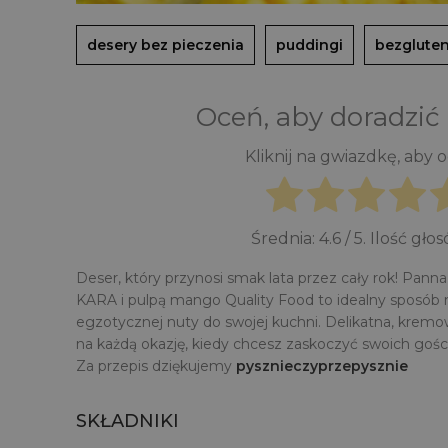
desery bez pieczenia
puddingi
bezglute
Oceń, aby doradzić
Kliknij na gwiazdkę, aby 
Średnia:
4.6
/ 5. Ilość gło
Deser, który przynosi smak lata przez cały rok! Pa
KARA i pulpą mango Quality Food to idealny sposób
egzotycznej nuty do swojej kuchni. Delikatna, kremo
na każdą okazję, kiedy chcesz zaskoczyć swoich go
Za przepis dziękujemy
pysznieczyprzepysznie
SKŁADNIKI