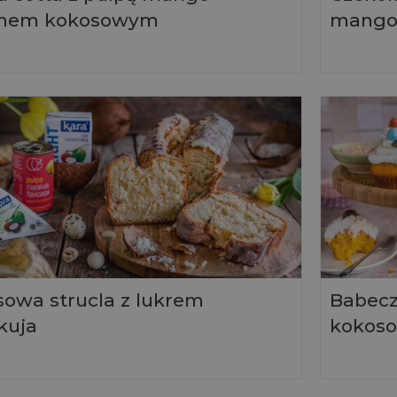
emem kokosowym
mang
owa strucla z lukrem
Babec
kuja
kokos