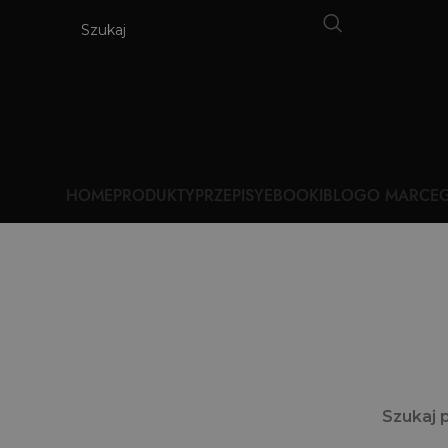
HOME
PRODUKTY
PRZEPISY
EBOOKI
BLOG
O MARCE
G
Szukaj 