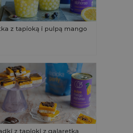
tka z tapioką i pulpą mango
dki z tapioki z galaretką