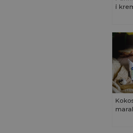
i kr
Kokos
mara