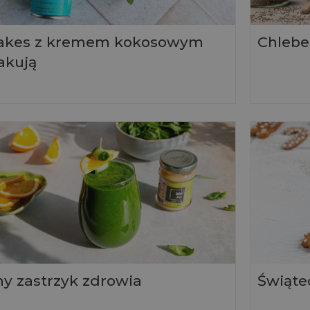
akes z kremem kokosowym
Chlebe
akują
ny zastrzyk zdrowia
Świątec