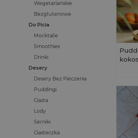
Wegetariańskie
Bezglutenowe
Do Picia
Mocktaile
Smoothies
Puddi
Drinki
koko
Desery
Desery Bez Pieczenia
Puddingi
Ciasta
Lody
Serniki
Ciasteczka