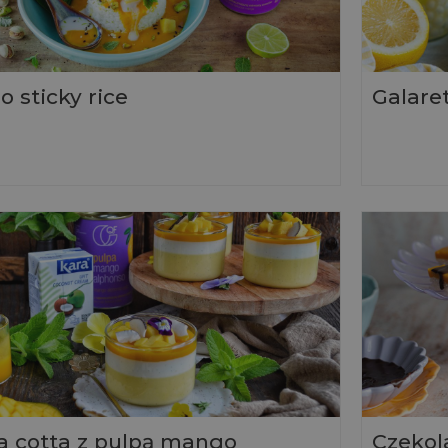
 sticky rice
Galare
 cotta z pulpą mango
Czekola