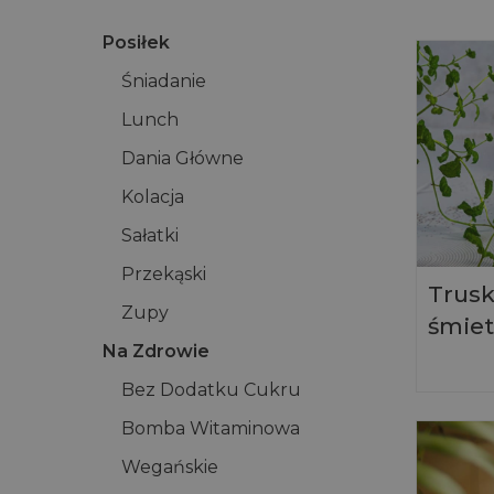
Posiłek
Śniadanie
Lunch
Dania Główne
Kolacja
Sałatki
Przekąski
Trusk
Zupy
śmie
Na Zdrowie
Bez Dodatku Cukru
Bomba Witaminowa
Wegańskie