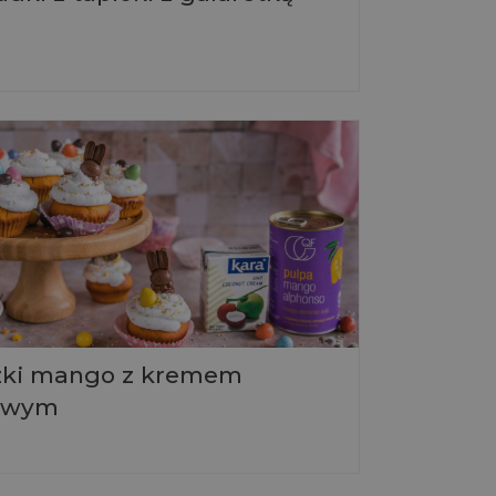
o
zki mango z kremem
owym