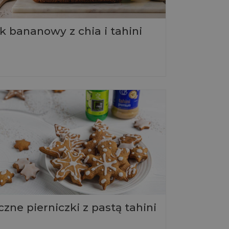
k bananowy z chia i tahini
zne pierniczki z pastą tahini