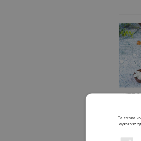
KETO 
boun
Ta strona ko
wyrażasz zg