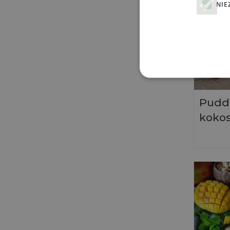
NIE
Puddi
koko