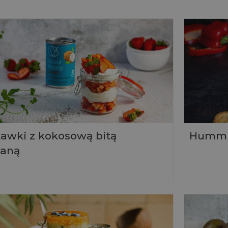
awki z kokosową bitą
Hummus
taną