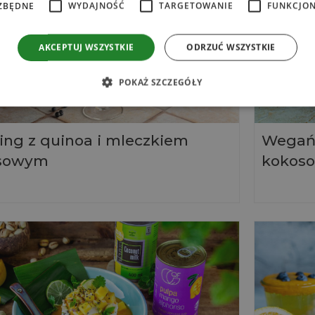
ZBĘDNE
WYDAJNOŚĆ
TARGETOWANIE
FUNKCJO
AKCEPTUJ WSZYSTKIE
ODRZUĆ WSZYSTKIE
POKAŻ SZCZEGÓŁY
ng z quinoa i mleczkiem
Wegańs
sowym
kokos