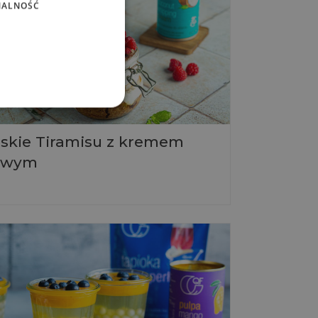
NALNOŚĆ
kie Tiramisu z kremem
owym