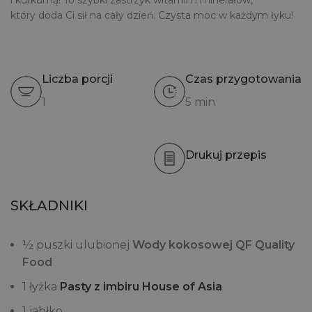
i kurkumą! To szybki zastrzyk witamin i minerałów,
który doda Ci sił na cały dzień. Czysta moc w każdym łyku!
Liczba porcji
Czas przygotowania
1
5 min
Drukuj przepis
SKŁADNIKI
½ puszki ulubionej
Wody kokosowej QF Quality
Food
1 łyżka
Pasty z imbiru House of Asia
1 jabłko