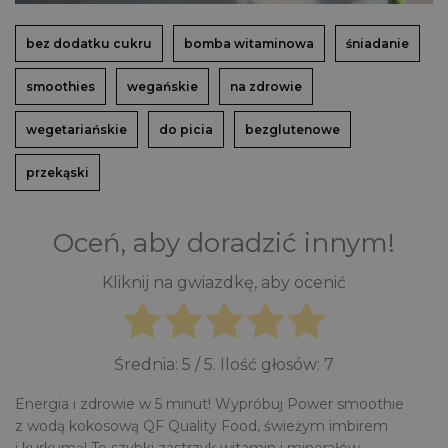
bez dodatku cukru
bomba witaminowa
śniadanie
smoothies
wegańskie
na zdrowie
wegetariańskie
do picia
bezglutenowe
przekąski
Oceń, aby doradzić innym!
Kliknij na gwiazdkę, aby ocenić
Średnia:
5
/ 5. Ilość głosów:
7
Energia i zdrowie w 5 minut! Wypróbuj Power smoothie
z wodą kokosową QF Quality Food, świeżym imbirem