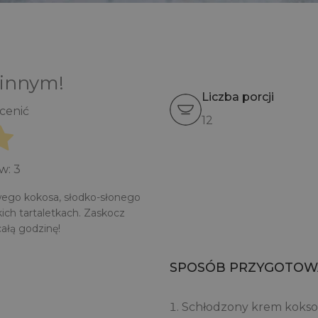
 innym!
Liczba porcji
ocenić
12
ów:
3
wego kokosa, słodko-słonego
ch tartaletkach. Zaskocz
łą godzinę!
SPOSÓB PRZYGOTOW
Schłodzony krem koksowy