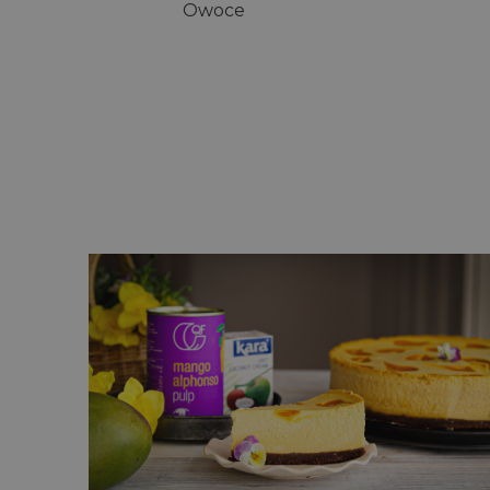
Owoce
Sernik kokosowy z musem mang