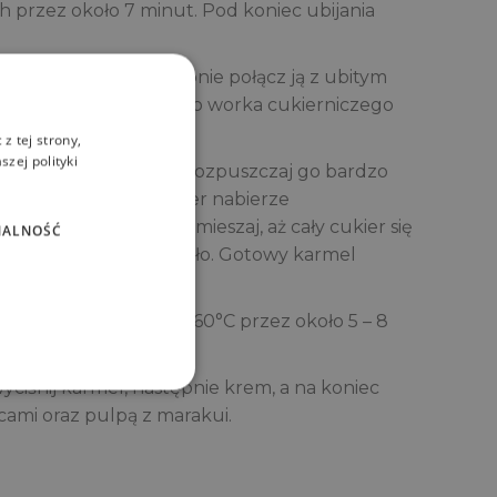
 przez około 7 minut. Pod koniec ubijania
ieli wodnej, a następnie połącz ją z ubitym
towy krem przełóż do worka cukierniczego
z tej strony,
zej polityki
ndelka wsyp cukier i rozpuszczaj go bardzo
 nie przypalił. Gdy cukier nabierze
wy, dodaj śmietankę i mieszaj, aż cały cukier się
NALNOŚĆ
aj pastę miso oraz masło. Gotowy karmel
rniczego.
rniku nagrzanym do 160°C przez około 5 – 8
iśnij karmel, następnie krem, a na koniec
ami oraz pulpą z marakui.