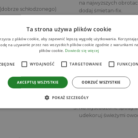
na najwyższych obrotach
(dobrze schłodzonego)
dodaj śmietan-fix.
Rozpuść czekoladę w kąp
Ta strona używa plików cookie
mlekiem kokosowym. Go
i wstaw do lodówki.
rzysta z plików cookie, aby zapewnić lepszą wygodę użytkowania. Korzystając 
odę na używanie przez nas wszystkich plików cookie zgodnie z warunkami nas
Przygotuj karmel. Do ro
plików cookie.
Dowiedz się więcej
powoli, pilnując, aby się
przezroczysto-złotej bar
ZBĘDNE
WYDAJNOŚĆ
TARGETOWANIE
FUNKCJO
a
rozpuści. Następnie dod
przełóż do worka cukie
AKCEPTUJ WSZYSTKIE
ODRZUĆ WSZYSTKIE
Podpiecz spody w pieka
minut.
POKAŻ SZCZEGÓŁY
Na wystudzone spody wyc
udekoruj świeżymi owoc