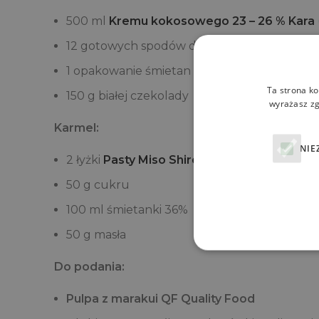
500 ml
Kremu kokosowego 23 – 26 % Kara
12 gotowych spodów do mini tart
1 opakowanie śmietan fix
Ta strona ko
150 g białej czekolady
wyrażasz zg
Karmel:
NIE
2 łyżki
Pasty Miso Shiro jasnej House of Asi
50 g cukru
100 ml śmietanki 36%
50 g masła
Do podania:
Pulpa z marakui QF Quality Food