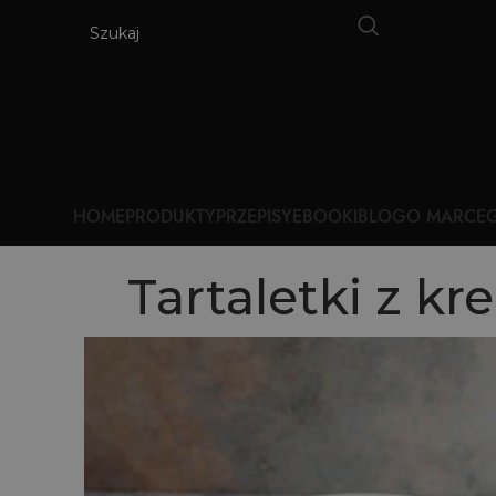
HOME
PRODUKTY
PRZEPISY
EBOOKI
BLOG
O MARCE
G
Tartaletki z 