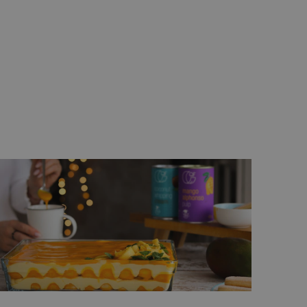
Chrupiące ciasteczka a'la pieguski