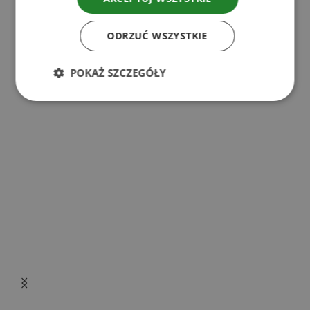
Powiązane produkty
ODRZUĆ WSZYSTKIE
POKAŻ SZCZEGÓŁY
i
r
ł