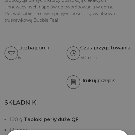
propozycja dla tych, którzy poszukują ciekawych
i innowacyjnych napojów do wypróbowania w domu.
Pozwól sobie na chwilę przyjemności z tą wyjątkową
truskawkową Bubble Tea!
Liczba porcji
Czas przygotowania
6
30 min
Drukuj przepis
SKŁADNIKI
100 g
Tapioki perły duże QF
1 l wody