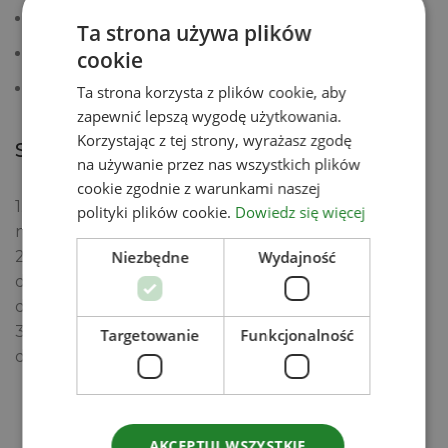
100 ml syropu truskawkowego
Ta strona używa plików
5-6 pokrojonych truskawek
cookie
3-4 saszetki herbaty jaśminowej
Ta strona korzysta z plików cookie, aby
zapewnić lepszą wygodę użytkowania.
Korzystając z tej strony, wyrażasz zgodę
SPOSÓB PRZYGOTOWANIA
na używanie przez nas wszystkich plików
cookie zgodnie z warunkami naszej
1. Tapiokę przygotuj zgodnie z instrukcją
polityki plików cookie.
Dowiedz się więcej
na opakowaniu.
Niezbędne
Wydajność
2. Zaparz herbatę jaśminową, następnie dodaj
do niej syrop truskawkowy, wymieszaj i odstaw
do wystudzenia.
3. Do szklanek przełóż gotowe kuleczki tapioki,
Targetowanie
Funkcjonalność
dodaj truskawki i zalej herbatą.
Zobacz
AKCEPTUJ WSZYSTKIE