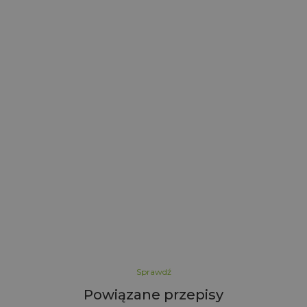
y
ż
S
Sprawdź
Powiązane przepisy