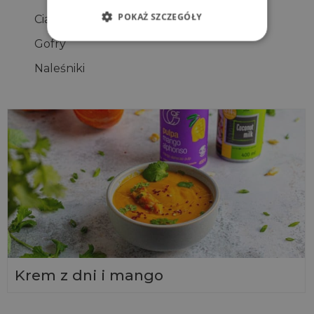
POKAŻ SZCZEGÓŁY
Ciasteczka
Gofry
Naleśniki
Krem z dni i mango