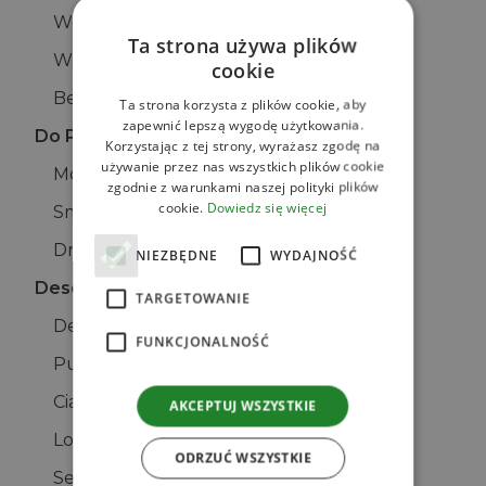
Wegańskie
Ta strona używa plików
Wegetariańskie
cookie
Bezglutenowe
Ta strona korzysta z plików cookie, aby
zapewnić lepszą wygodę użytkowania.
Do Picia
Korzystając z tej strony, wyrażasz zgodę na
używanie przez nas wszystkich plików cookie
Mocktaile
zgodnie z warunkami naszej polityki plików
cookie.
Dowiedz się więcej
Smoothies
Drinki
NIEZBĘDNE
WYDAJNOŚĆ
Desery
TARGETOWANIE
Desery Bez Pieczenia
FUNKCJONALNOŚĆ
Puddingi
Ciasta
AKCEPTUJ WSZYSTKIE
Lody
ODRZUĆ WSZYSTKIE
Serniki