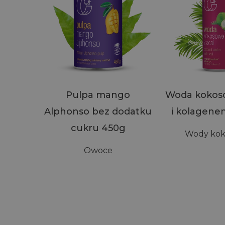
Pulpa mango
Woda kokoso
Alphonso bez dodatku
i kolagene
cukru 450g
Wody ko
Owoce