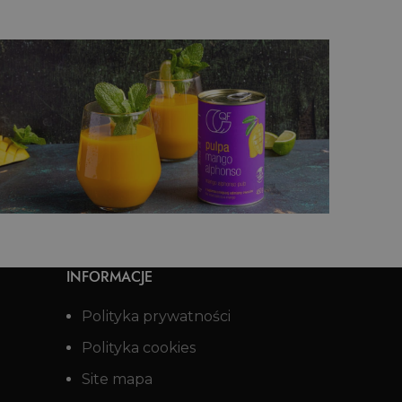
Koktajl malinowo-kokosowy
Mock
z pistacjami
INFORMACJE
Polityka prywatności
Polityka cookies
Site mapa