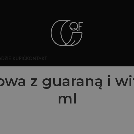
DZIE KUPIĆ
KONTAKT
wa z guaraną i wi
ml