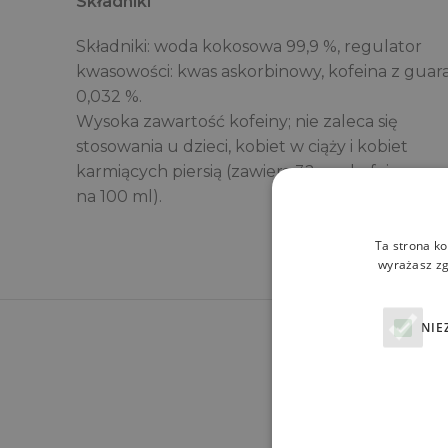
Składniki
Składniki: woda kokosowa 99,9 %, regulator
kwasowości: kwas askorbinowy, kofeina z guar
0,032 %.
Wysoka zawartość kofeiny; nie zaleca się
stosowania u dzieci, kobiet w ciąży i kobiet
karmiących piersią (zawiera 32 mg kofeiny
na 100 ml).
Ta strona ko
wyrażasz zg
NIE