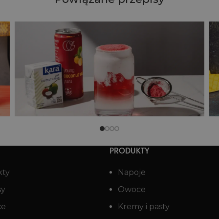
Power smoothie
PRODUKTY
kty
Napoje
sy
Owoce
ce
Kremy i pasty