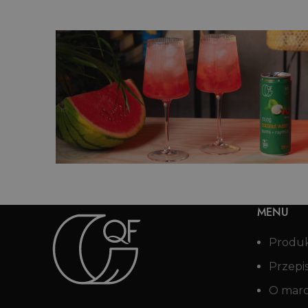
osem
Świąteczny mocktail z wodą
kokosową i żurawiną
MENU
Produ
Przepi
O mar