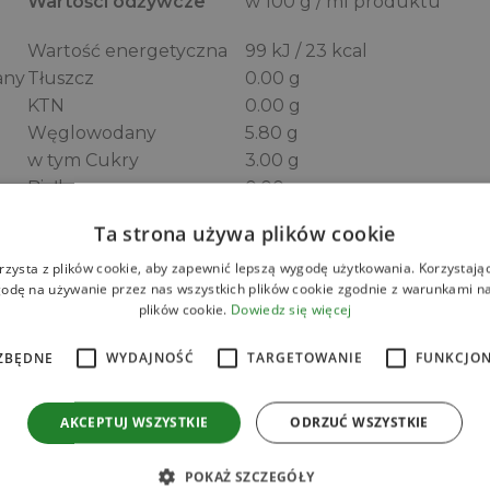
Wartości odżywcze
w 100 g / ml produktu
Wartość energetyczna
99 kJ / 23 kcal
any
Tłuszcz
0.00 g
KTN
0.00 g
Węglowodany
5.80 g
w tym Cukry
3.00 g
Białko
0.00 g
Błonnik
0.00 g
Ta strona używa plików cookie
Sól
0.10 g
rzysta z plików cookie, aby zapewnić lepszą wygodę użytkowania. Korzystając 
KTN – kwasy tłuszczowe nasycone
odę na używanie przez nas wszystkich plików cookie zgodnie z warunkami nas
plików cookie.
Dowiedz się więcej
ZBĘDNE
WYDAJNOŚĆ
TARGETOWANIE
FUNKCJO
Zamów online
AKCEPTUJ WSZYSTKIE
ODRZUĆ WSZYSTKIE
POKAŻ SZCZEGÓŁY