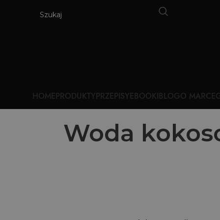
HOME
PRODUKTY
PRZEPISY
EBOOKI
BLOG
O MARCE
G
Woda kokoso