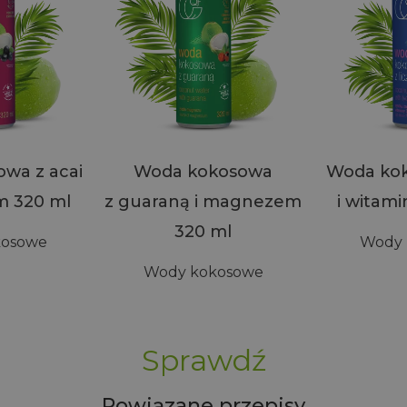
wa z acai
Woda kokosowa
Woda koko
m 320 ml
z guaraną i magnezem
i witami
320 ml
kosowe
Wody 
Wody kokosowe
Sprawdź
Powiązane przepisy