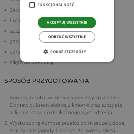
FUNKCJONALNOŚĆ
Skórka z 1 limonki
1 łyżeczka cukru
AKCEPTUJ WSZYSTKIE
szczypta soli
ODRZUĆ WSZYSTKIE
garść jagód
garść malin
POKAŻ SZCZEGÓŁY
Mięta do dekoracji
SPOSÓB PRZYGOTOWANIA
Komosę ugotuj w mleku kokosowym i wodzie.
Dopraw cukrem, skórką z limonki oraz szczyptą
soli. Pozostaw do delikatnego wystudzenia.
Wystudzoną komosę przełóż do miseczek, dodaj
maliny oraz jagody. Podawaj ze świeżą miętą.