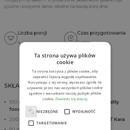
i bogatym smakiem. To połączenie składników gwarantuje
pyszne i pożywne danie, idealne na każdą porę dnia.
Liczba porcji
Czas przygotowania
4
5 min
Ta strona używa plików
cookie
Drukuj przepis
Ta strona korzysta z plików cookie, aby
zapewnić lepszą wygodę użytkowania.
Korzystając z tej strony, wyrażasz zgodę na
SKŁADNIKI
używanie przez nas wszystkich plików cookie
zgodnie z warunkami naszej polityki plików
cookie.
Dowiedz się więcej
100 g
Quinoi komosy ryżowej białej QF Quality
food
NIEZBĘDNE
WYDAJNOŚĆ
200 ml
Mleczka kokosowego light 11% UHT Kara
TARGETOWANIE
50 ml wody