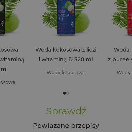
kosowa
Woda kokosowa z liczi
Woda 
 witaminą
i witaminą D 320 ml
z puree 
 ml
Wody kokosowe
Wody 
kosowe
Sprawdź
Powiązane przepisy