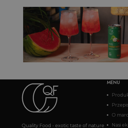
ka
Aqua Fresca z mango i kokosem
MENU
Produ
Przepi
O mar
Nasi ek
Quality Food - exotic taste of nature