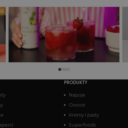
Świąteczny mocktail z wodą
kokosową i żurawiną
PRODUKTY
kty
Napoje
sy
Owoce
ce
Kremy i pasty
sperci
Superfoods