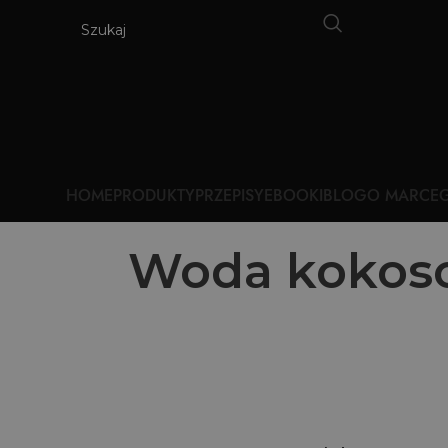
HOME
PRODUKTY
PRZEPISY
EBOOKI
BLOG
O MARCE
G
Woda kokoso