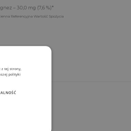
nez – 30,0 mg (7,6 %)*
ienna Referencyjna Wartość Spożycia
z tej strony,
zej polityki
NALNOŚĆ