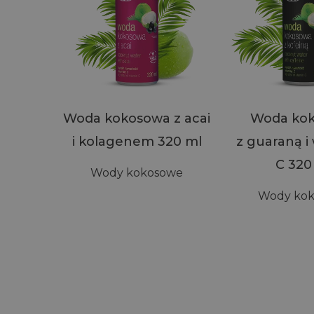
Woda kokosowa z acai
Woda ko
i kolagenem 320 ml
z guaraną i
C 320
Wody kokosowe
Wody ko