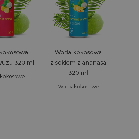
kokosowa
Woda kokosowa
Wo
yuzu 320 ml
z sokiem z ananasa
z soki
320 ml
kokosowe
Wody kokosowe
Wo