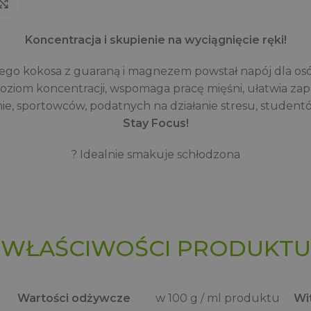
Click to enlarge
Koncentracja i skupienie na wyciągnięcie ręki!
ego kokosa z guaraną i magnezem powstał napój dla osó
poziom koncentracji, wspomaga pracę mięśni, ułatwia za
nie, sportowców, podatnych na działanie stresu, student
Stay Focus!
? Idealnie smakuje schłodzona
WŁAŚCIWOŚCI PRODUKTU
Wartości odżywcze
w 100 g / ml produktu
Wit