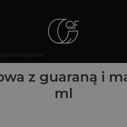
DZIE KUPIĆ
KONTAKT
wa z guaraną i 
ml