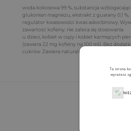
woda kokosowa 99 %, substancja wzbogacając
glukonian magnezu, ekstrakt z guarany 0,1 %,
regulator kwasowości: kwas askorbinowy. Wys
zawartość kofeiny; nie zaleca się stosowania
u dzieci, kobiet w ciąży i kobiet karmiących pier
(zawiera 22 mg kofeiny na 100 ml). Bez dodat
cukrów. Zawiera naturalnie występujące cukry
Ta strona ko
wyrażasz zg
NIE