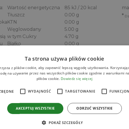
a:
Wartość energetyczna
85 kJ / 20 kcal
mag
Tłuszcz
0.00 g
*
Dz
oka
KTN
0.00 g
Węglowodany
5.00 g
sią
w tym Cukry
4.70 g
ku
Białko
0.00 g
.
Błonnik
0.00 g
Ta strona używa plików cookie
Sól
0.05 g
KTN – kwasy tłuszczowe nasycone
rzysta z plików cookie, aby zapewnić lepszą wygodę użytkowania. Korzystając 
odę na używanie przez nas wszystkich plików cookie zgodnie z warunkami nas
plików cookie.
Dowiedz się więcej
ZBĘDNE
WYDAJNOŚĆ
TARGETOWANIE
FUNKCJO
Zamów online
AKCEPTUJ WSZYSTKIE
ODRZUĆ WSZYSTKIE
POKAŻ SZCZEGÓŁY