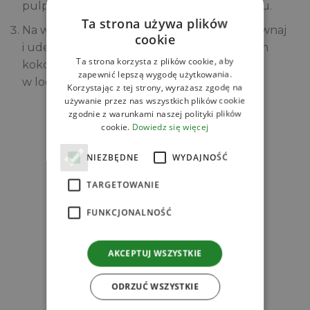
pulpy mango i nałóż kolejną warstwę deseru.
Ta strona używa plików
Na wierzch wyłóż samą pulpę mango, wyrównaj
cookie
i udekoruj owocami, a także ubitym kremem
Ta strona korzysta z plików cookie, aby
kokosowym. Desery należy przechowywać
zapewnić lepszą wygodę użytkowania.
w lodówce.
Korzystając z tej strony, wyrażasz zgodę na
używanie przez nas wszystkich plików cookie
zgodnie z warunkami naszej polityki plików
Zobacz
cookie.
Dowiedz się więcej
Powiązane produkty
NIEZBĘDNE
WYDAJNOŚĆ
TARGETOWANIE
FUNKCJONALNOŚĆ
r
AKCEPTUJ WSZYSTKIE
ODRZUĆ WSZYSTKIE