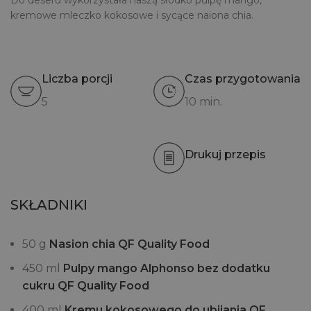
Do deseru wykorzystała naszą słodko pulpę mango,
kremowe mleczko kokosowe i sycące naiona chia.
Liczba porcji
Czas przygotowania
5
10 min.
Drukuj przepis
SKŁADNIKI
50 g
Nasion chia QF Quality Food
450 ml
Pulpy mango Alphonso bez dodatku
cukru QF Quality Food
400 ml
Kremu kokosowego do ubijania QF