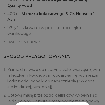
Quality Food
400 ml
Mleczka kokosowego 5-7% House of
Asia
1/2 łyżeczki wanilii w proszku lub olejku
waniliowego
owoce sezonowe
SPOSÓB PRZYGOTOWANIA
Ziarna chia wsyp do naczynia, zalej wstrząśniętym
mleczkiem kokosowym, dodaj wanilię, wymieszaj
i odstaw do lodówki do napęcznienia (2-4 godz.,
ale im dłużej, tym lepiej).
Gotową masę przełóż do kieliszków, wypełniając
je do połowy. Pozostałą masę wymieszaj z połową