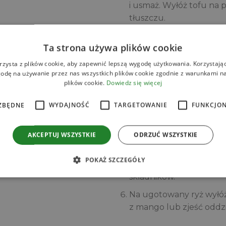
i usmaż. Wyłóż tofu na 
tłuszczu.
Do miseczki wlej sos soj
Ta strona używa plików cookie
posiekaną papryczkę chi
do połączenia się składn
rzysta z plików cookie, aby zapewnić lepszą wygodę użytkowania. Korzystając 
odę na używanie przez nas wszystkich plików cookie zgodnie z warunkami nas
Tofu ponownie wyłóż na 
plików cookie.
Dowiedz się więcej
już tłuszczu do smażen
następnie zmniejsz. Tof
ZBĘDNE
WYDAJNOŚĆ
TARGETOWANIE
FUNKCJO
słodko-ostrym sosem, a s
Ryż ugotuj wg instrukcj
AKCEPTUJ WSZYSTKIE
ODRZUĆ WSZYSTKIE
Pulpę mango wymieszaj z
POKAŻ SZCZEGÓŁY
dodaj posiekaną paprycz
składników.
Na ugotowany ryż wyłóż
z mango lub zjeść oddzie