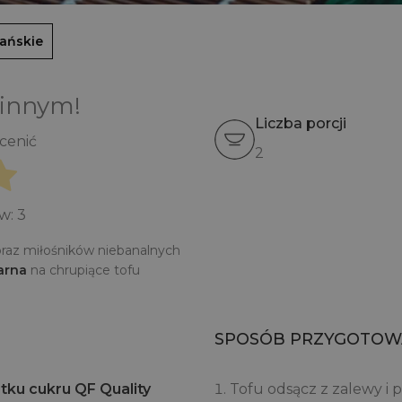
ańskie
 innym!
Liczba porcji
ocenić
2
ów:
3
oraz miłośników niebanalnych
arna
na chrupiące tofu
SPOSÓB PRZYGOTOW
ku cukru QF Quality
Tofu odsącz z zalewy i 