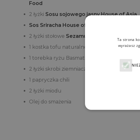
Food
2 łyżki
Sosu sojowego jasny House of Asia
Sos Sriracha House of Asia
2 łyżki stołowe
S
ezamu House of Asia
Ta strona ko
wyrażasz zg
1 kostka tofu naturalnego
1 torebka ryżu Basmati
NIE
2 łyżki skrobi ziemniaczanej
1 papryczka chili
2 łyżki miodu
Olej do smażenia