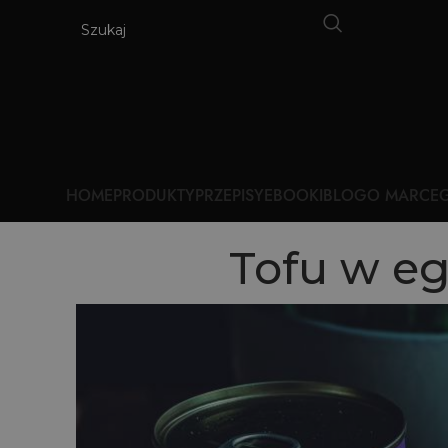
HOME
PRODUKTY
PRZEPISY
EBOOKI
BLOG
O MARCE
G
Tofu w eg