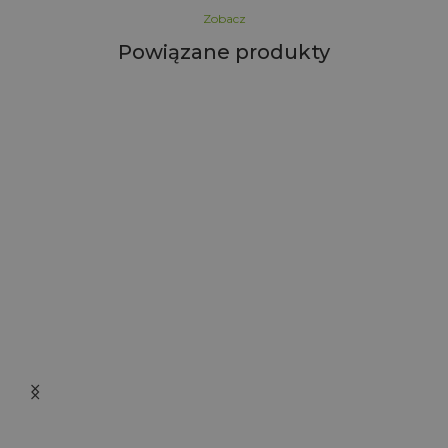
Zobacz
Powiązane produkty
i
r