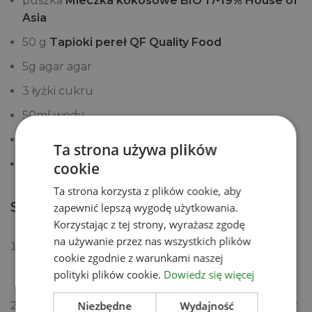
puszka
Mleczka kokosowe BIO 17-19% House of
Asia
50 g
Tapioki pereł QF Quality Food
5g agar agar
3 łyżki cukru
50ml wody
150g czekolady deserowej (w wersji wegańskiej)
Ta strona używa plików
2 łyżeczki oleju kokosowego
cookie
Ta strona korzysta z plików cookie, aby
SPOSÓB PRZYGOTOWANIA
zapewnić lepszą wygodę użytkowania.
Korzystając z tej strony, wyrażasz zgodę
na używanie przez nas wszystkich plików
Mleczko kokosowe podgrzej do całkowitego
cookie zgodnie z warunkami naszej
połączenia się z cukrem. Podziel na dwa
polityki plików cookie.
Dowiedz się więcej
garnuszki w proporcji 1:3.
Niezbędne
Wydajność
W małej miseczce lub szklance namocz agar agar