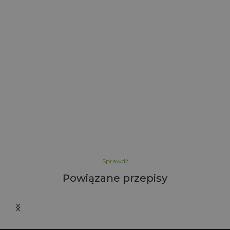
ł
y
S
Sprawdź
Powiązane przepisy