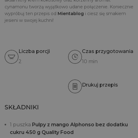
aksamitny krem kokosowy oraz korzenny aromat
cynamonu tworzą wyjątkowo udane połączenie. Koniecznie
wypróbuj ten przepis od
Mientablog
i ciesz się smakiem
jesieni w swojej kuchni!
Liczba porcji
Czas przygotowania
2
10 min
Drukuj przepis
SKŁADNIKI
1 puszka
Pulpy z mango Alphonso bez dodatku
cukru 450 g Quality Food