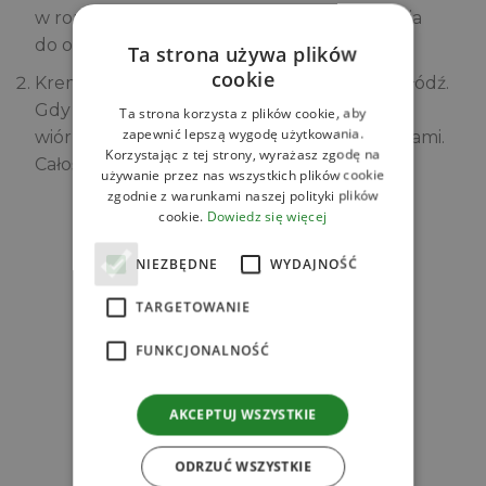
w rondelku. Gdy się zagotuje odstaw z ognia
do ostudzenia.
Ta strona używa plików
cookie
Krem przelej do ¾ wysokości szklanek i schłódź.
Gdy zastygnie ozdób kremem kokosowym,
Ta strona korzysta z plików cookie, aby
zapewnić lepszą wygodę użytkowania.
wiórkami i chipsami kokosowymi oraz pistacjami.
Korzystając z tej strony, wyrażasz zgodę na
Całość oprósz cynamonem.
używanie przez nas wszystkich plików cookie
zgodnie z warunkami naszej polityki plików
cookie.
Dowiedz się więcej
Zobacz
Powiązane produkty
NIEZBĘDNE
WYDAJNOŚĆ
TARGETOWANIE
FUNKCJONALNOŚĆ
AKCEPTUJ WSZYSTKIE
l
ODRZUĆ WSZYSTKIE