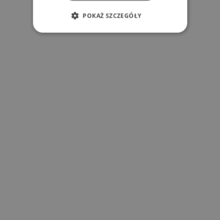
POKAŻ SZCZEGÓŁY
l
s