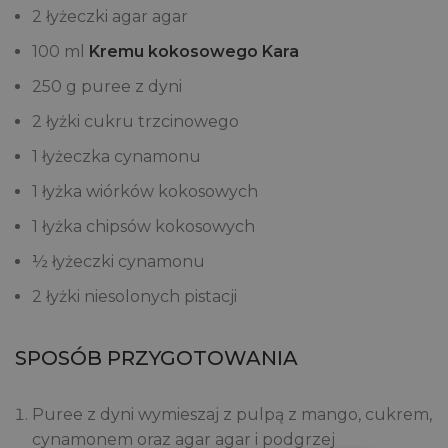
2 łyżeczki agar agar
100 ml
Kremu kokosowego Kara
250 g puree z dyni
2 łyżki cukru trzcinowego
1 łyżeczka cynamonu
1 łyżka wiórków kokosowych
1 łyżka chipsów kokosowych
½ łyżeczki cynamonu
2 łyżki niesolonych pistacji
SPOSÓB PRZYGOTOWANIA
Puree z dyni wymieszaj z pulpą z mango, cukrem,
cynamonem oraz agar agar i podgrzej