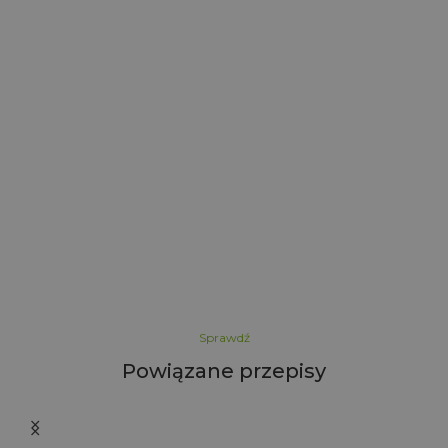
r
5
Sprawdź
Powiązane przepisy