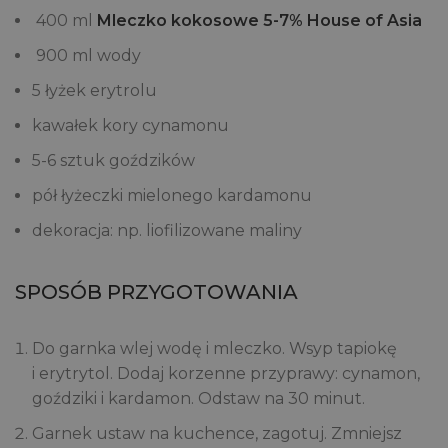
400 ml
Mleczko kokosowe 5-7% House of Asia
900 ml wody
5 łyżek erytrolu
kawałek kory cynamonu
5-6 sztuk goździków
pół łyżeczki mielonego kardamonu
dekoracja: np. liofilizowane maliny
SPOSÓB PRZYGOTOWANIA
Do garnka wlej wodę i mleczko. Wsyp tapiokę
i erytrytol. Dodaj korzenne przyprawy: cynamon,
goździki i kardamon. Odstaw na 30 minut.
Garnek ustaw na kuchence, zagotuj. Zmniejsz