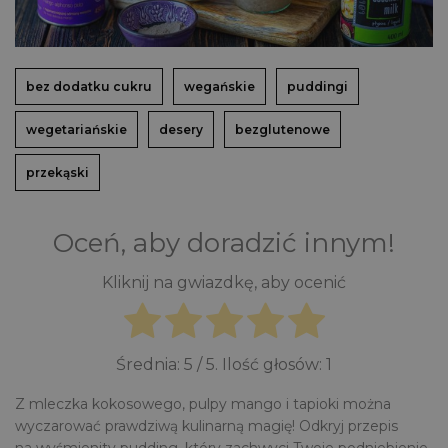
bez dodatku cukru
wegańskie
puddingi
wegetariańskie
desery
bezglutenowe
przekąski
Oceń, aby doradzić innym!
Kliknij na gwiazdkę, aby ocenić
Średnia:
5
/ 5. Ilość głosów:
1
Z mleczka kokosowego, pulpy mango i tapioki można
wyczarować prawdziwą kulinarną magię! Odkryj przepis