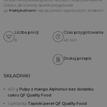
na wyśmienity pudding, który zachwyci Twoje podniebienie.
Zobacz, jak w prosty sposób przygotowali
go
Praktykulinarni
i daj się ponieść egzotycznym smakom!
Liczba porcji
Czas przygotowania
8
40 min
Drukuj przepis
SKŁADNIKI
450 g
Pulpy z mango Alphonso bez dodatku
cukru QF Quality Food
1 szklanka
Tapioki pereł QF Quality Food