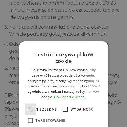
moc kuchenki (płomień) i gotuj przez ok. 20-25
minut, mieszając od czasu do czasu, żeby tapioka
nie przywarła do dna garnka.
Kulki tapioki powinny już być przezroczyste.
W razie potrzeby gotuj jeszcze kilka minut.
Odstaw do przestudzenia. Stygnąc, pudding
gęstnieje, warto więc przełożyć go już
Ta strona używa plików
do miseczek, szklanek albo słoików.
cookie
Na warstwę tapioki wyłóż po 3-4 łyżki pulpy
Ta strona korzysta z plików cookie, aby
mango. Udekoruj liofilizowanymi malinami, miętą,
zapewnić lepszą wygodę użytkowania.
Korzystając z tej strony, wyrażasz zgodę na
orzechami, sezamem albo wiórkami kokosowymi.
używanie przez nas wszystkich plików cookie
zgodnie z warunkami naszej polityki plików
TIP:
Możesz zmienić proporcje płynów i na tę ilość
cookie.
Dowiedz się więcej
tapioki wykorzystać 2 puszki mleczka koksowego 5-
7% oraz 500 ml wody. Zamiast korzennych
NIEZBĘDNE
WYDAJNOŚĆ
przypraw, dodaj pastę waniliową lub nasionka
TARGETOWANIE
świeżej wanilii.