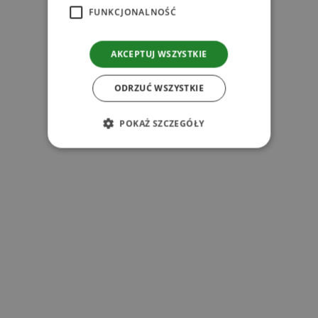
FUNKCJONALNOŚĆ
Zobacz
AKCEPTUJ WSZYSTKIE
Powiązane produkty
ODRZUĆ WSZYSTKIE
POKAŻ SZCZEGÓŁY
l