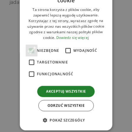
cookie
jadalnymi kwiatami oraz miętą.
Ta strona korzysta z plików cookie, aby
zapewnić lepszą wygodę użytkowania.
Zobacz
Korzystając z tej strony, wyrażasz zgodę na
używanie przez nas wszystkich plików cookie
Powiązane produkty
zgodnie z warunkami naszej polityki plików
cookie.
Dowiedz się więcej
NIEZBĘDNE
WYDAJNOŚĆ
TARGETOWANIE
l
FUNKCJONALNOŚĆ
AKCEPTUJ WSZYSTKIE
ODRZUĆ WSZYSTKIE
POKAŻ SZCZEGÓŁY