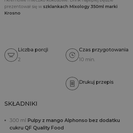
i kremowe mleczko kokosowe. Drink najlepiej będzie
prezentował się w
szklankach Mixology 350ml marki
Krosno
Liczba porcji
Czas przygotowania
2
10 min.
Drukuj przepis
SKŁADNIKI
300 ml
Pulpy z mango Alphonso bez dodatku
cukru QF Quality Food